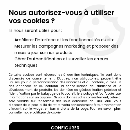
Lulu Berlu, la référence dans l'univers du jouet vintage en
France - Vente à l'international
Nous autorisez-vous à utiliser
vos cookies ?
0
Ils nous seront utiles pour :
Améliorer l'interface et les fonctionnalités du site
Mesurer les campagnes marketing et proposer des
Accueil
>
Asterix
>
Asterix Figurines
>
Asterix - Figurine Porte-clés
Plastoy - Assurancetourix
mises à jour sur nos produits
Gérer l'authentification et surveiller les erreurs
techniques
Certains cookies sont nécessaires à des fins techniques, ils sont donc
dispensés de consentement. D'autres, non obligatoires, peuvent être
utilisés pour la personnalisation des annonces et du contenu, la mesure
des annonces et du contenu, la connaissance de l'audience et le
développement de produits, les données de géolocalisation précises et
l'identification par le balayage de l'appareil, le stockage et/ou l'accès aux
informations sur un appareil. Si vous donnez votre consentement, celui-ci
sera valable sur l’ensemble des sous-domaines de Lulu Berlu. Vous
disposez de la possibilité de retirer votre consentement à tout moment en
cliquant sur le widget en bas à droite de la page. Pour en savoir plus,
consulter notre politique de cookie.
CONFIGURER