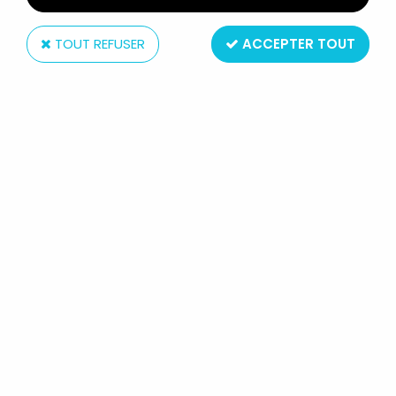
TOUT REFUSER
ACCEPTER TOUT
Plastoy
ASTERIX - FIGURINE PORTE-CLÉS
PLASTOY - ASSURANCETOURIX