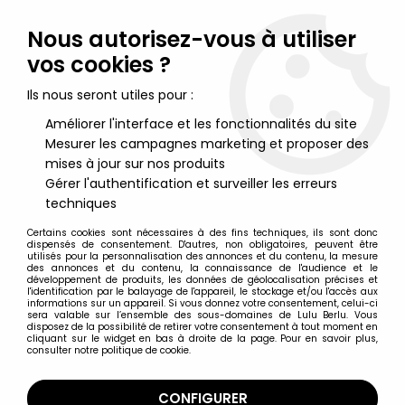
Lulu Berlu, la référence dans l'univers du jouet vintage en
France - Vente à l'international
Nous autorisez-vous à utiliser
vos cookies ?
0
Ils nous seront utiles pour :
Améliorer l'interface et les fonctionnalités du site
Mesurer les campagnes marketing et proposer des
Accueil
>
Asterix
>
Asterix Figurines
>
Asterix - Figurine PVC Bully
1974 - Obelix
mises à jour sur nos produits
Gérer l'authentification et surveiller les erreurs
techniques
Certains cookies sont nécessaires à des fins techniques, ils sont donc
dispensés de consentement. D'autres, non obligatoires, peuvent être
utilisés pour la personnalisation des annonces et du contenu, la mesure
des annonces et du contenu, la connaissance de l'audience et le
développement de produits, les données de géolocalisation précises et
l'identification par le balayage de l'appareil, le stockage et/ou l'accès aux
informations sur un appareil. Si vous donnez votre consentement, celui-ci
sera valable sur l’ensemble des sous-domaines de Lulu Berlu. Vous
disposez de la possibilité de retirer votre consentement à tout moment en
cliquant sur le widget en bas à droite de la page. Pour en savoir plus,
consulter notre politique de cookie.
CONFIGURER