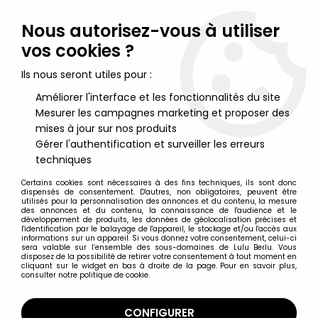
Lulu Berlu, la référence dans l'univers du jouet vintage en
France - Vente à l'international
Nous autorisez-vous à utiliser
vos cookies ?
0
Ils nous seront utiles pour :
Améliorer l'interface et les fonctionnalités du site
Mesurer les campagnes marketing et proposer des
Accueil
>
Asterix
>
Asterix Figurines
>
Asterix - Kinder Surprise
(Ferrero) 2007 - Figurine Premium - Astérix & les Normands -
mises à jour sur nos produits
Femme de Olaf Grossebaf
Gérer l'authentification et surveiller les erreurs
techniques
Certains cookies sont nécessaires à des fins techniques, ils sont donc
dispensés de consentement. D'autres, non obligatoires, peuvent être
utilisés pour la personnalisation des annonces et du contenu, la mesure
des annonces et du contenu, la connaissance de l'audience et le
développement de produits, les données de géolocalisation précises et
l'identification par le balayage de l'appareil, le stockage et/ou l'accès aux
informations sur un appareil. Si vous donnez votre consentement, celui-ci
sera valable sur l’ensemble des sous-domaines de Lulu Berlu. Vous
disposez de la possibilité de retirer votre consentement à tout moment en
cliquant sur le widget en bas à droite de la page. Pour en savoir plus,
consulter notre politique de cookie.
CONFIGURER