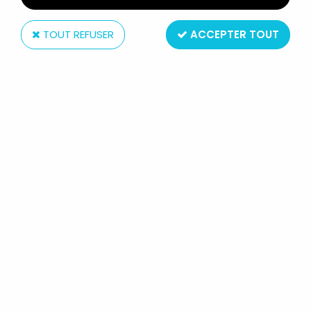
TOUT REFUSER
ACCEPTER TOUT
Ferrero Nutella kinder
ASTERIX - KINDER SURPRISE
(FERRERO) 2007 - FIGURINE