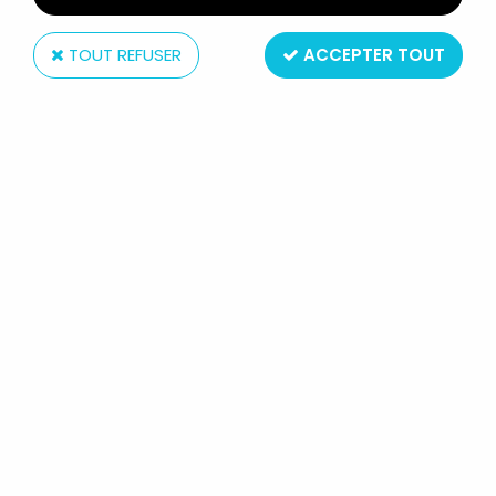
TOUT REFUSER
ACCEPTER TOUT
Plastoy
ASTERIX - SET DE 7 FIGURINES PVC
PLASTOY "TUBO" - LE VILLAGE
D'ASTERIX