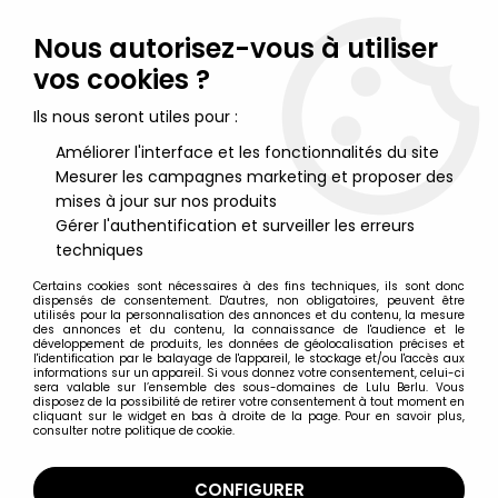
Lulu Berlu, la référence dans l'univers du jouet vintage en
France - Vente à l'international
Nous autorisez-vous à utiliser
vos cookies ?
0
Ils nous seront utiles pour :
Améliorer l'interface et les fonctionnalités du site
Mesurer les campagnes marketing et proposer des
Accueil
>
Asterix
>
Asterix Figurines
>
Asterix - Set de 7 Figurines
PVC Plastoy "Tubo" - Le village d'Asterix
mises à jour sur nos produits
Gérer l'authentification et surveiller les erreurs
techniques
Certains cookies sont nécessaires à des fins techniques, ils sont donc
dispensés de consentement. D'autres, non obligatoires, peuvent être
utilisés pour la personnalisation des annonces et du contenu, la mesure
des annonces et du contenu, la connaissance de l'audience et le
développement de produits, les données de géolocalisation précises et
l'identification par le balayage de l'appareil, le stockage et/ou l'accès aux
informations sur un appareil. Si vous donnez votre consentement, celui-ci
sera valable sur l’ensemble des sous-domaines de Lulu Berlu. Vous
disposez de la possibilité de retirer votre consentement à tout moment en
cliquant sur le widget en bas à droite de la page. Pour en savoir plus,
consulter notre politique de cookie.
CONFIGURER