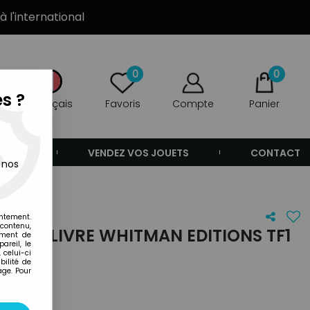
à l'international
0
0
s ?
Français
Favoris
Compte
Panier
ANDE
VENDEZ VOS JOUETS
CONTACT
 nos
entement.
 contenu,
BOT - LIVRE WHITMAN EDITIONS TF1
ement de
areil, le
SERT
 celui-ci
ilité de
age. Pour