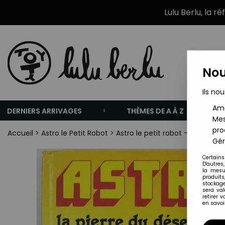
Lulu Berlu, la r
Nou
Ils nou
Amé
DERNIERS ARRIVAGES
THÈMES DE A À Z
Mes
pro
Accueil
>
Astro le Petit Robot
>
Astro le petit robot - Livre Whi
Gér
Certains
D'autres
la mesu
produits
stockage
sera va
retirer 
en savoir