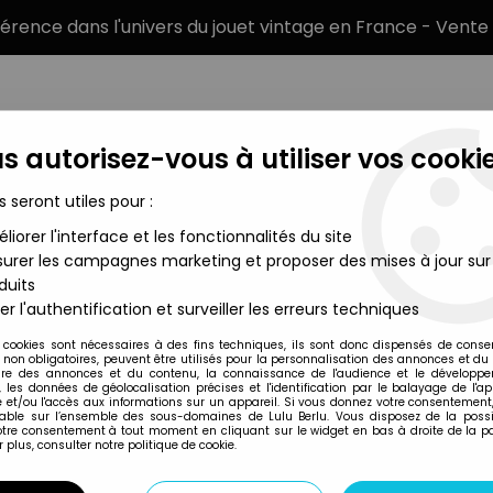
éférence dans l'univers du jouet vintage en France - Vente 
s autorisez-vous à utiliser vos cookie
s seront utiles pour :
liorer l'interface et les fonctionnalités du site
MARQUES
TYPE DE PRODUIT
PRÉCOMM
urer les campagnes marketing et proposer des mises à jour sur
duits
tman Editions TF1 - La pierre du désert
er l'authentification et surveiller les erreurs techniques
Whitman (Editions)
 cookies sont nécessaires à des fins techniques, ils sont donc dispensés de cons
, non obligatoires, peuvent être utilisés pour la personnalisation des annonces et du
ASTRO LE PETIT RO
re des annonces et du contenu, la connaissance de l'audience et le développ
, les données de géolocalisation précises et l'identification par le balayage de l'app
- LA PIERRE DU DÉ
 et/ou l'accès aux informations sur un appareil. Si vous donnez votre consentement,
lable sur l’ensemble des sous-domaines de Lulu Berlu. Vous disposez de la possib
votre consentement à tout moment en cliquant sur le widget en bas à droite de la p
 plus, consulter notre politique de cookie.
Réf. :
AR0004632
Type : Livre histoire