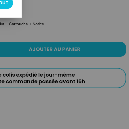
OUT
eu video
clut : Cartouche + Notice.
AJOUTER AU PANIER
e colis expédié le jour-même
ute commande passée avant 16h