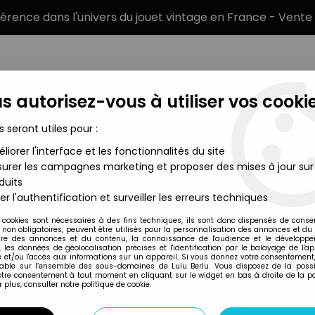
éférence dans l'univers du jouet vintage en France - Vente 
s autorisez-vous à utiliser vos cookie
s seront utiles pour :
liorer l'interface et les fonctionnalités du site
MARQUES
TYPE DE PRODUIT
PRÉCOMM
urer les campagnes marketing et proposer des mises à jour sur
duits
ari 2600 - Activision's Commando (cartouche avec boite et not
er l'authentification et surveiller les erreurs techniques
Atari
 cookies sont nécessaires à des fins techniques, ils sont donc dispensés de cons
, non obligatoires, peuvent être utilisés pour la personnalisation des annonces et du
ATARI 2600 - AC
re des annonces et du contenu, la connaissance de l'audience et le développ
, les données de géolocalisation précises et l'identification par le balayage de l'app
AVEC BOITE ET NO
 et/ou l'accès aux informations sur un appareil. Si vous donnez votre consentement,
lable sur l’ensemble des sous-domaines de Lulu Berlu. Vous disposez de la possib
49
,
99
€
TTC
votre consentement à tout moment en cliquant sur le widget en bas à droite de la p
 plus, consulter notre politique de cookie.
Réf. :
AR0039131