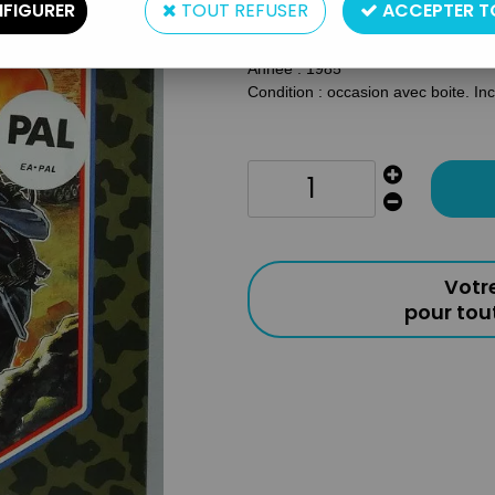
FIGURER
TOUT REFUSER
ACCEPTER T
Type : cartouche pour console de j
Origine : France
Année : 1985
Condition : occasion avec boite. In
Votr
pour to