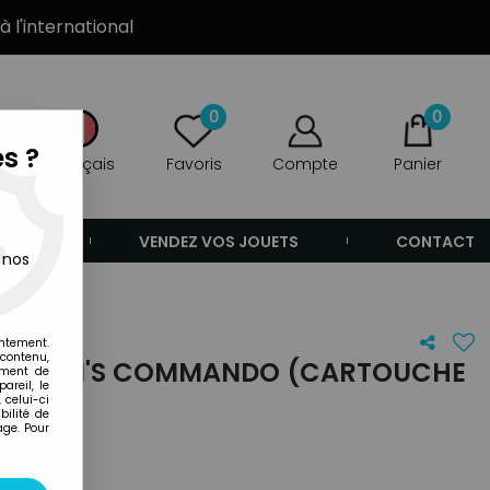
à l'international
0
0
s ?
Français
Favoris
Compte
Panier
ANDE
VENDEZ VOS JOUETS
CONTACT
 nos
ice)
entement.
 contenu,
TIVISION'S COMMANDO (CARTOUCHE
ement de
areil, le
TICE)
 celui-ci
ilité de
age. Pour