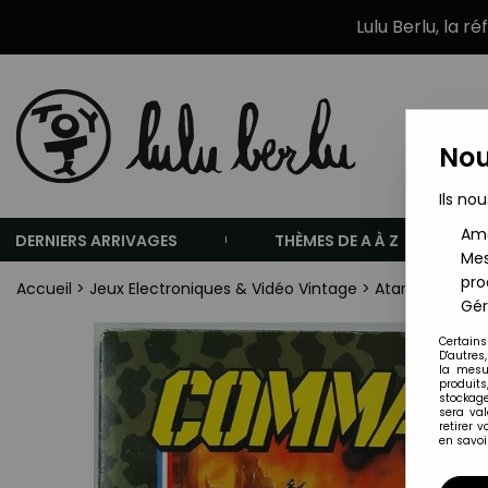
Lulu Berlu, la r
Nou
Ils nou
Amé
DERNIERS ARRIVAGES
THÈMES DE A À Z
Mes
pro
Accueil
>
Jeux Electroniques & Vidéo Vintage
>
Atari V.C.S.
>
At
Gér
Certains
D'autres
la mesu
produits
stockage
sera va
retirer 
en savoir