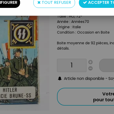
FIGURER
TOUT REFUSER
ACCEPTER T
Type : Figurine
Matière : Plastique
Taille : HO, 72°
Année : Années70
Origine : Italie
Condition : Occasion en Boite
Boite moyenne de 92 pièces, inc
détails.
Article non disponible - S
Votr
pour to