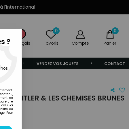
à l'international
0
0
s ?
Français
Favoris
Compte
Panier
ANDE
VENDEZ VOS JOUETS
CONTACT
 nos
entement.
 contenu,
0008 HITLER & LES CHEMISES BRUNES
ement de
areil, le
 celui-ci
ilité de
age. Pour