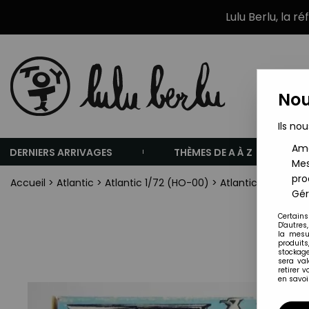
Lulu Berlu, la r
Nou
Ils nou
Amé
DERNIERS ARRIVAGES
THÈMES DE A À Z
Mes
pro
Accueil
>
Atlantic
>
Atlantic 1/72 (HO-00)
>
Atlantic Série hist
Gér
Certains
D'autres
la mesu
produits
stockage
sera va
retirer 
en savoir