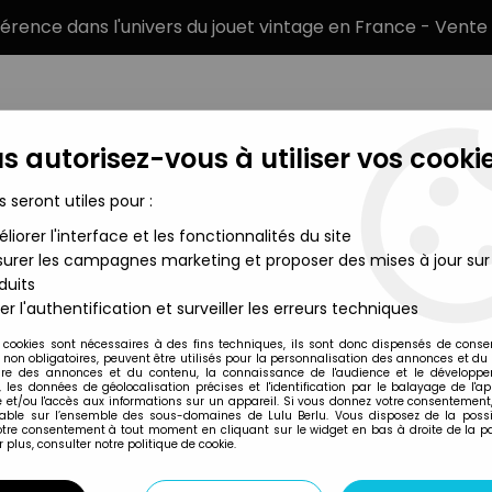
éférence dans l'univers du jouet vintage en France - Vente 
s autorisez-vous à utiliser vos cookie
s seront utiles pour :
liorer l'interface et les fonctionnalités du site
MARQUES
TYPE DE PRODUIT
PRÉCOMM
urer les campagnes marketing et proposer des mises à jour sur
duits
orique
>
Atlantic 72eme 10008 Hitler & les Chemises Brunes - SS
er l'authentification et surveiller les erreurs techniques
Atlantic
 cookies sont nécessaires à des fins techniques, ils sont donc dispensés de cons
, non obligatoires, peuvent être utilisés pour la personnalisation des annonces et du
ATLANTIC 72EME 1
re des annonces et du contenu, la connaissance de l'audience et le développ
, les données de géolocalisation précises et l'identification par le balayage de l'app
- SS
 et/ou l'accès aux informations sur un appareil. Si vous donnez votre consentement,
lable sur l’ensemble des sous-domaines de Lulu Berlu. Vous disposez de la possib
votre consentement à tout moment en cliquant sur le widget en bas à droite de la p
 plus, consulter notre politique de cookie.
Réf. :
REF37123