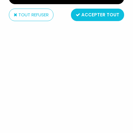
TOUT REFUSER
ACCEPTER TOUT
Atlantic
ATLANTIC 72EME 1401 BATAILLE DE
MOSCA 1942