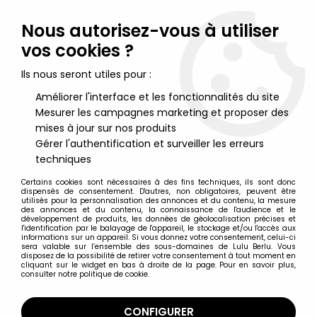
Lulu Berlu, la référence dans l'univers du jouet vintage en
France - Vente à l'international
Nous autorisez-vous à utiliser
vos cookies ?
0
Ils nous seront utiles pour :
Améliorer l'interface et les fonctionnalités du site
Mesurer les campagnes marketing et proposer des
Accueil
>
Atlantic
>
Atlantic 1/72 (HO-00)
>
Atlantic 1ère & 2ème guerre mondiale
>
Atlantic 72eme 1401
mises à jour sur nos produits
Bataille de Mosca 1942
Gérer l'authentification et surveiller les erreurs
techniques
Certains cookies sont nécessaires à des fins techniques, ils sont donc
dispensés de consentement. D'autres, non obligatoires, peuvent être
utilisés pour la personnalisation des annonces et du contenu, la mesure
des annonces et du contenu, la connaissance de l'audience et le
développement de produits, les données de géolocalisation précises et
l'identification par le balayage de l'appareil, le stockage et/ou l'accès aux
informations sur un appareil. Si vous donnez votre consentement, celui-ci
sera valable sur l’ensemble des sous-domaines de Lulu Berlu. Vous
disposez de la possibilité de retirer votre consentement à tout moment en
cliquant sur le widget en bas à droite de la page. Pour en savoir plus,
consulter notre politique de cookie.
CONFIGURER