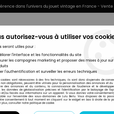
éférence dans l'univers du jouet vintage en France - Vente 
s autorisez-vous à utiliser vos cookie
s seront utiles pour :
liorer l'interface et les fonctionnalités du site
MARQUES
TYPE DE PRODUIT
PRÉCOMM
urer les campagnes marketing et proposer des mises à jour sur
duits
ème guerre mondiale
>
Atlantic 72eme 53 Royal Fusilliers 100 Pièc
er l'authentification et surveiller les erreurs techniques
Atlantic
 cookies sont nécessaires à des fins techniques, ils sont donc dispensés de cons
, non obligatoires, peuvent être utilisés pour la personnalisation des annonces et du
ATLANTIC 72EME 53
re des annonces et du contenu, la connaissance de l'audience et le développ
, les données de géolocalisation précises et l'identification par le balayage de l'app
BOITE
 et/ou l'accès aux informations sur un appareil. Si vous donnez votre consentement,
lable sur l’ensemble des sous-domaines de Lulu Berlu. Vous disposez de la possib
votre consentement à tout moment en cliquant sur le widget en bas à droite de la p
 plus, consulter notre politique de cookie.
Réf. :
AR0019864