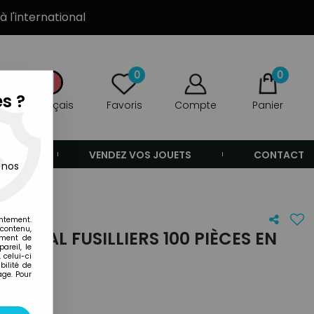
à l'international
0
0
s ?
Français
Favoris
Compte
Panier
ANDE
VENDEZ VOS JOUETS
CONTACT
 nos
es en Boite
entement.
 contenu,
 ROYAL FUSILLIERS 100 PIÈCES EN
ement de
areil, le
 celui-ci
ilité de
age. Pour