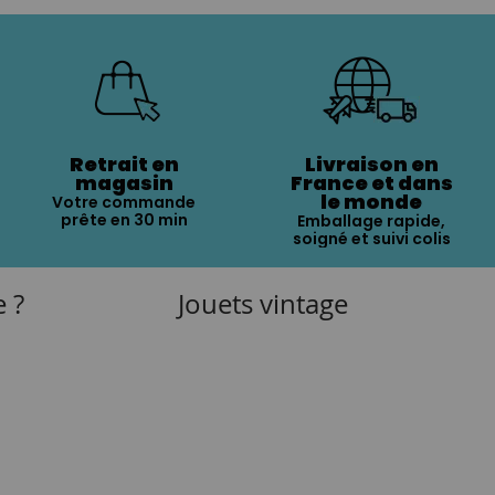
Retrait en
Livraison en
magasin
France et dans
le monde
Votre commande
prête en 30 min
Emballage rapide,
soigné et suivi colis
e ?
Jouets vintage