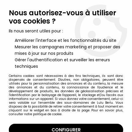
Lulu Berlu, la référence dans l'univers du jouet vintage en
France - Vente à l'international
Nous autorisez-vous à utiliser
vos cookies ?
0
Ils nous seront utiles pour :
Améliorer l'interface et les fonctionnalités du site
Mesurer les campagnes marketing et proposer des
Accueil
>
Atlantic
>
Atlantic 1/72 (HO-00)
>
Atlantic Armées modernes
>
Atlantic 72eme 601 Chards Léopard
mises à jour sur nos produits
Gérer l'authentification et surveiller les erreurs
techniques
Certains cookies sont nécessaires à des fins techniques, ils sont donc
dispensés de consentement. D'autres, non obligatoires, peuvent être
utilisés pour la personnalisation des annonces et du contenu, la mesure
des annonces et du contenu, la connaissance de l'audience et le
développement de produits, les données de géolocalisation précises et
l'identification par le balayage de l'appareil, le stockage et/ou l'accès aux
informations sur un appareil. Si vous donnez votre consentement, celui-ci
sera valable sur l’ensemble des sous-domaines de Lulu Berlu. Vous
disposez de la possibilité de retirer votre consentement à tout moment en
cliquant sur le widget en bas à droite de la page. Pour en savoir plus,
consulter notre politique de cookie.
CONFIGURER