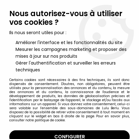
Lulu Berlu, la référence dans l'univers du jouet vintage en
France - Vente à l'international
Nous autorisez-vous à utiliser
vos cookies ?
0
Ils nous seront utiles pour :
Améliorer l'interface et les fonctionnalités du site
Mesurer les campagnes marketing et proposer des
Accueil
>
Atlantic
>
Atlantic 1/72 (HO-00)
>
Atlantic Armées modernes
>
Atlantic 72eme Série Export 101
mises à jour sur nos produits
Parachutistes
Gérer l'authentification et surveiller les erreurs
techniques
Certains cookies sont nécessaires à des fins techniques, ils sont donc
dispensés de consentement. D'autres, non obligatoires, peuvent être
utilisés pour la personnalisation des annonces et du contenu, la mesure
des annonces et du contenu, la connaissance de l'audience et le
développement de produits, les données de géolocalisation précises et
l'identification par le balayage de l'appareil, le stockage et/ou l'accès aux
informations sur un appareil. Si vous donnez votre consentement, celui-ci
sera valable sur l’ensemble des sous-domaines de Lulu Berlu. Vous
disposez de la possibilité de retirer votre consentement à tout moment en
cliquant sur le widget en bas à droite de la page. Pour en savoir plus,
consulter notre politique de cookie.
CONFIGURER