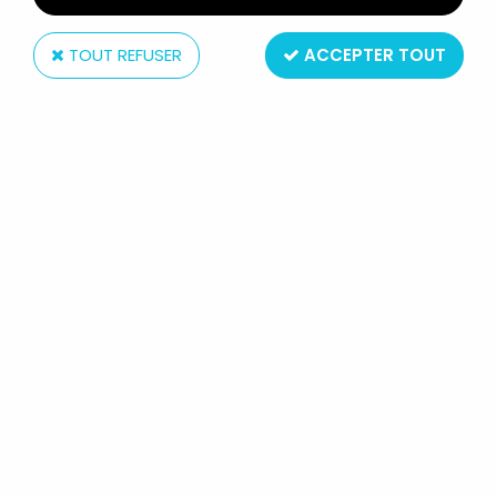
TOUT REFUSER
ACCEPTER TOUT
Atlantic
ATLANTIC 72EME SÉRIE EXPORT 101
PARACHUTISTES