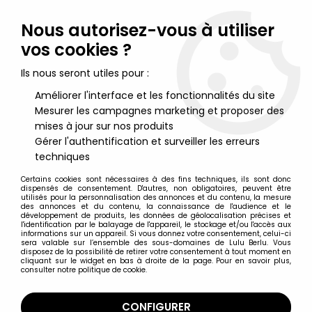
Lulu Berlu, la référence dans l'univers du jouet vintage en
France - Vente à l'international
Nous autorisez-vous à utiliser
vos cookies ?
0
Ils nous seront utiles pour :
Améliorer l'interface et les fonctionnalités du site
Mesurer les campagnes marketing et proposer des
Accueil
>
Avatar (James Cameron's)
>
Avatar - RDA Grinder
mises à jour sur nos produits
Gérer l'authentification et surveiller les erreurs
techniques
Certains cookies sont nécessaires à des fins techniques, ils sont donc
dispensés de consentement. D'autres, non obligatoires, peuvent être
utilisés pour la personnalisation des annonces et du contenu, la mesure
des annonces et du contenu, la connaissance de l'audience et le
développement de produits, les données de géolocalisation précises et
l'identification par le balayage de l'appareil, le stockage et/ou l'accès aux
informations sur un appareil. Si vous donnez votre consentement, celui-ci
sera valable sur l’ensemble des sous-domaines de Lulu Berlu. Vous
disposez de la possibilité de retirer votre consentement à tout moment en
cliquant sur le widget en bas à droite de la page. Pour en savoir plus,
consulter notre politique de cookie.
CONFIGURER