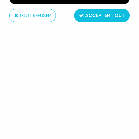
TOUT REFUSER
ACCEPTER TOUT
Mattel
AVATAR - RDA GRINDER
49
,
99
€
TTC