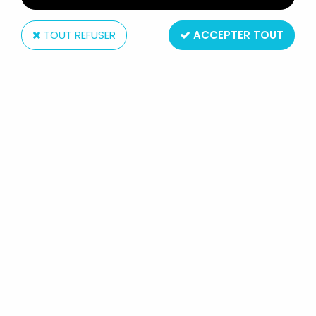
TOUT REFUSER
ACCEPTER TOUT
Festival (Disques)
BABAR - LIVRE- DISQUE 45T -
HISTOIRE DE BABAR LE PETIT
ÉLÉPHANT