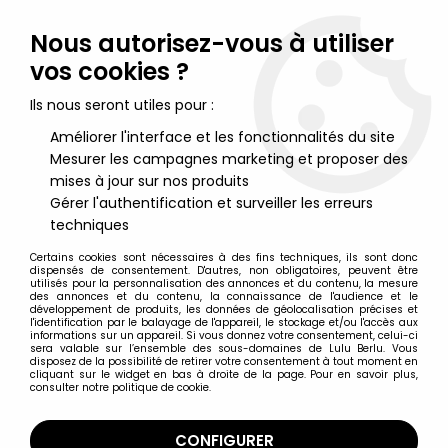
Lulu Berlu, la référence dans l'univers du jouet vintage en
France - Vente à l'international
Nous autorisez-vous à utiliser
vos cookies ?
0
Ils nous seront utiles pour :
Améliorer l'interface et les fonctionnalités du site
Mesurer les campagnes marketing et proposer des
Accueil
>
Babar
>
Babar - Livre- disque 45T - Histoire de Babar le
petit éléphant
mises à jour sur nos produits
Gérer l'authentification et surveiller les erreurs
techniques
Certains cookies sont nécessaires à des fins techniques, ils sont donc
dispensés de consentement. D'autres, non obligatoires, peuvent être
utilisés pour la personnalisation des annonces et du contenu, la mesure
des annonces et du contenu, la connaissance de l'audience et le
développement de produits, les données de géolocalisation précises et
l'identification par le balayage de l'appareil, le stockage et/ou l'accès aux
informations sur un appareil. Si vous donnez votre consentement, celui-ci
sera valable sur l’ensemble des sous-domaines de Lulu Berlu. Vous
disposez de la possibilité de retirer votre consentement à tout moment en
cliquant sur le widget en bas à droite de la page. Pour en savoir plus,
consulter notre politique de cookie.
CONFIGURER