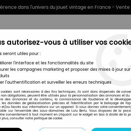
éférence dans l'univers du jouet vintage en France - Vente 
s autorisez-vous à utiliser vos cookie
s seront utiles pour :
liorer l'interface et les fonctionnalités du site
MARQUES
TYPE DE PRODUIT
PRÉCOMM
urer les campagnes marketing et proposer des mises à jour sur
duits
 - Film Super 8 Barbapapa Gita in Fattoria N°8
er l'authentification et surveiller les erreurs techniques
Techno Film
 cookies sont nécessaires à des fins techniques, ils sont donc dispensés de cons
, non obligatoires, peuvent être utilisés pour la personnalisation des annonces et du
BARBAPAPA - FILM
re des annonces et du contenu, la connaissance de l'audience et le développ
, les données de géolocalisation précises et l'identification par le balayage de l'app
FATTORIA N°8
 et/ou l'accès aux informations sur un appareil. Si vous donnez votre consentement,
lable sur l’ensemble des sous-domaines de Lulu Berlu. Vous disposez de la possib
29
,
99
€
TTC
votre consentement à tout moment en cliquant sur le widget en bas à droite de la p
 plus, consulter notre politique de cookie.
Réf. :
REF2758