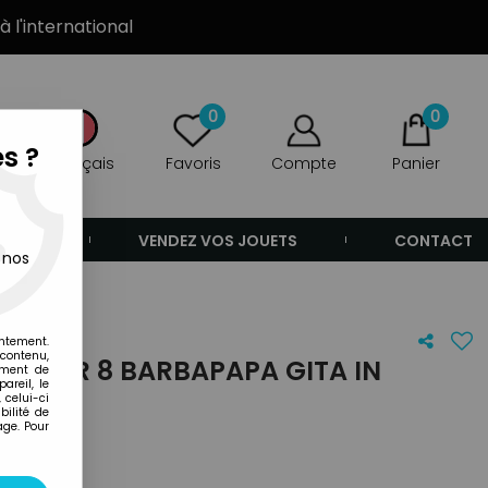
à l'international
0
0
s ?
Français
Favoris
Compte
Panier
ANDE
VENDEZ VOS JOUETS
CONTACT
 nos
entement.
 contenu,
 SUPER 8 BARBAPAPA GITA IN
ement de
areil, le
 celui-ci
ilité de
age. Pour