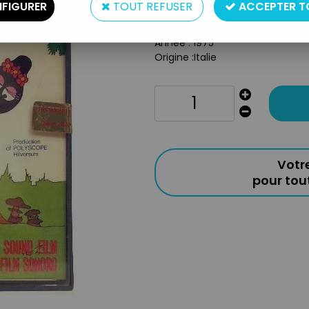
FIGURER
TOUT REFUSER
ACCEPTER T
Type : Super 8 Sonor et en coul
En italien
Année : 1975
Origine :Italie
Votr
pour to