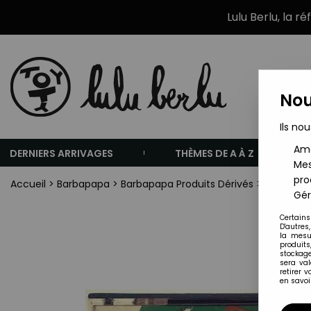
Lulu Berlu, la r
Nou
Ils nou
Amé
DERNIERS ARRIVAGES
THÈMES DE A À Z
Mes
pro
Accueil
>
Barbapapa
>
Barbapapa Produits Dérivés
>
Barbapapa
Gér
Certains
D'autres
la mesu
produits
stockage
sera va
retirer 
en savoir