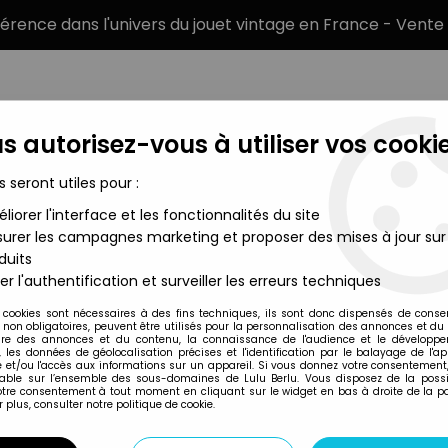
éférence dans l'univers du jouet vintage en France - Vente 
s autorisez-vous à utiliser vos cookie
s seront utiles pour :
liorer l'interface et les fonctionnalités du site
MARQUES
TYPE DE PRODUIT
PRÉCOMM
urer les campagnes marketing et proposer des mises à jour sur
duits
- Mattel 1987 (ref.4061)
er l'authentification et surveiller les erreurs techniques
Mattel
 cookies sont nécessaires à des fins techniques, ils sont donc dispensés de cons
, non obligatoires, peuvent être utilisés pour la personnalisation des annonces et du
BARBIE - BARBIE T
re des annonces et du contenu, la connaissance de l'audience et le développ
, les données de géolocalisation précises et l'identification par le balayage de l'app
 et/ou l'accès aux informations sur un appareil. Si vous donnez votre consentement,
lable sur l’ensemble des sous-domaines de Lulu Berlu. Vous disposez de la possib
votre consentement à tout moment en cliquant sur le widget en bas à droite de la p
Réf. :
AR0005003
 plus, consulter notre politique de cookie.
Type : Poupée mannequin
Matière : plastique et tissus