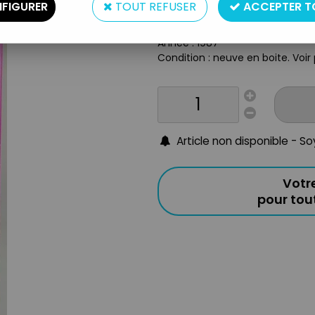
FIGURER
TOUT REFUSER
ACCEPTER T
Taille : 29cm
Origine : France
Année : 1987
Condition : neuve en boite. Voir
Article non disponible - S
Votr
pour to