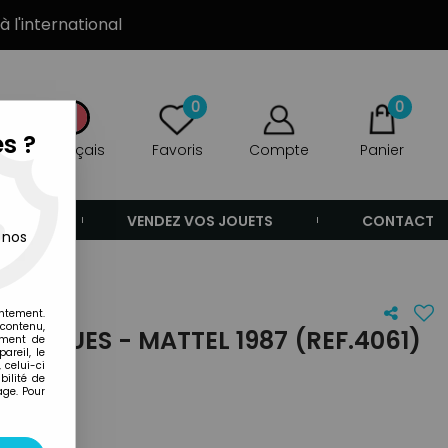
à l'international
0
0
s ?
Français
Favoris
Compte
Panier
ANDE
VENDEZ VOS JOUETS
CONTACT
 nos
entement.
 contenu,
ROPIQUES - MATTEL 1987 (REF.4061)
ement de
areil, le
 celui-ci
ilité de
age. Pour