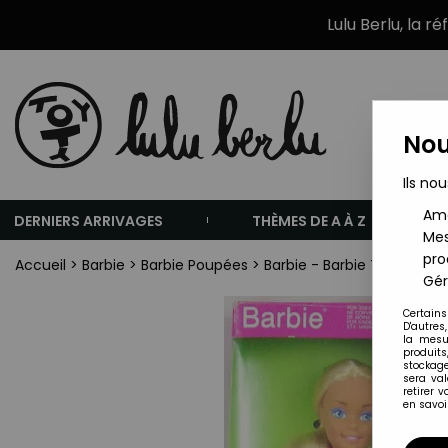
Lulu Berlu, la r
Nou
Ils nou
Amé
DERNIERS ARRIVAGES
THÈMES DE A À Z
Mes
pro
Accueil
>
Barbie
>
Barbie Poupées
>
Barbie - Barbie Tropiques 
Gér
Certains
D'autres
la mesu
produits
stockage
sera va
retirer 
en savoir