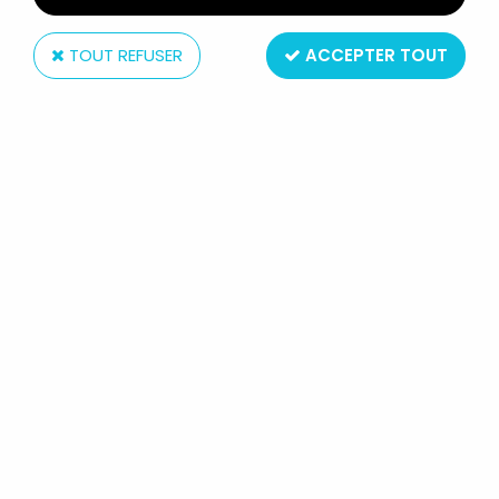
TOUT REFUSER
ACCEPTER TOUT
Mattel
BARBIE - CATALOGUE MATTEL 1966
BOOK 1 - THE WORLD OF BARBIE
FASHION