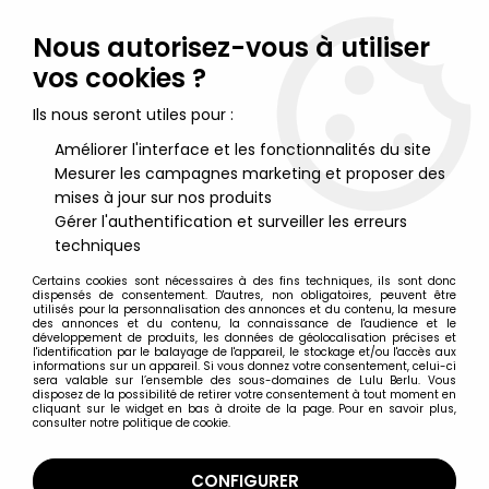
Lulu Berlu, la référence dans l'univers du jouet vintage en
France - Vente à l'international
Nous autorisez-vous à utiliser
vos cookies ?
0
Ils nous seront utiles pour :
Améliorer l'interface et les fonctionnalités du site
Mesurer les campagnes marketing et proposer des
Accueil
>
Barbie
>
Barbie Produits divers
>
Barbie - Catalogue
Mattel 1966 Book 1 - The World of Barbie Fashion
mises à jour sur nos produits
Gérer l'authentification et surveiller les erreurs
techniques
Certains cookies sont nécessaires à des fins techniques, ils sont donc
dispensés de consentement. D'autres, non obligatoires, peuvent être
utilisés pour la personnalisation des annonces et du contenu, la mesure
des annonces et du contenu, la connaissance de l'audience et le
développement de produits, les données de géolocalisation précises et
l'identification par le balayage de l'appareil, le stockage et/ou l'accès aux
informations sur un appareil. Si vous donnez votre consentement, celui-ci
sera valable sur l’ensemble des sous-domaines de Lulu Berlu. Vous
disposez de la possibilité de retirer votre consentement à tout moment en
cliquant sur le widget en bas à droite de la page. Pour en savoir plus,
consulter notre politique de cookie.
CONFIGURER