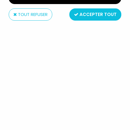
TOUT REFUSER
ACCEPTER TOUT
Mattel
BARBIE CATWOMAN (HALLE BERRY)
- MATTEL 2004 (REF.B5838)