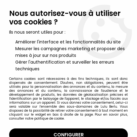
Lulu Berlu, la référence dans l'univers du jouet vintage en
France - Vente à l'international
Nous autorisez-vous à utiliser
vos cookies ?
0
Ils nous seront utiles pour :
Améliorer l'interface et les fonctionnalités du site
Mesurer les campagnes marketing et proposer des
Accueil
>
Barbie
>
Barbie Tenues et vêtements
>
Barbie -
Habillage de Nuit - Mattel 1991 (ref.7064)
mises à jour sur nos produits
Gérer l'authentification et surveiller les erreurs
techniques
Certains cookies sont nécessaires à des fins techniques, ils sont donc
dispensés de consentement. D'autres, non obligatoires, peuvent être
utilisés pour la personnalisation des annonces et du contenu, la mesure
des annonces et du contenu, la connaissance de l'audience et le
développement de produits, les données de géolocalisation précises et
l'identification par le balayage de l'appareil, le stockage et/ou l'accès aux
informations sur un appareil. Si vous donnez votre consentement, celui-ci
sera valable sur l’ensemble des sous-domaines de Lulu Berlu. Vous
disposez de la possibilité de retirer votre consentement à tout moment en
cliquant sur le widget en bas à droite de la page. Pour en savoir plus,
consulter notre politique de cookie.
CONFIGURER