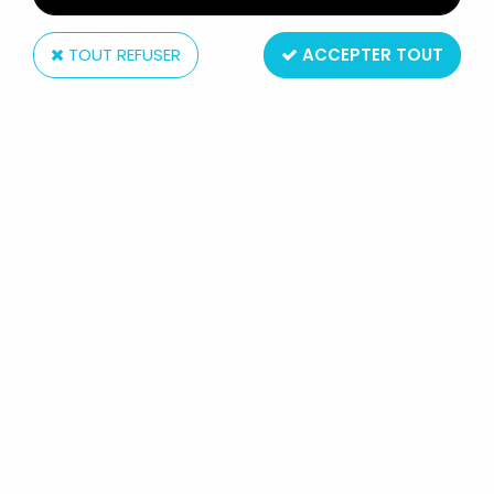
TOUT REFUSER
ACCEPTER TOUT
Mattel
BARBIE - HABILLAGE DE NUIT -
MATTEL 1991 (REF.7064)