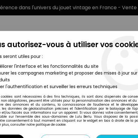
éférence dans l'univers du jouet vintage en France - Vente 
s autorisez-vous à utiliser vos cookie
s seront utiles pour :
liorer l'interface et les fonctionnalités du site
MARQUES
TYPE DE PRODUIT
PRÉCOMM
urer les campagnes marketing et proposer des mises à jour sur
duits
llage Mode pour Skipper - Mattel 1980 (ref.1942)
er l'authentification et surveiller les erreurs techniques
Mattel
 cookies sont nécessaires à des fins techniques, ils sont donc dispensés de cons
, non obligatoires, peuvent être utilisés pour la personnalisation des annonces et du
BARBIE - HABILLA
re des annonces et du contenu, la connaissance de l'audience et le développ
, les données de géolocalisation précises et l'identification par le balayage de l'app
1980 (REF.1942)
 et/ou l'accès aux informations sur un appareil. Si vous donnez votre consentement,
lable sur l’ensemble des sous-domaines de Lulu Berlu. Vous disposez de la possib
votre consentement à tout moment en cliquant sur le widget en bas à droite de la p
 plus, consulter notre politique de cookie.
Réf. :
REF18088