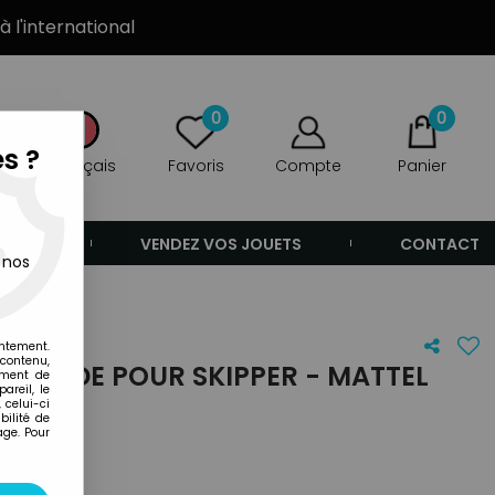
à l'international
0
0
s ?
Français
Favoris
Compte
Panier
ANDE
VENDEZ VOS JOUETS
CONTACT
 nos
entement.
 contenu,
GE MODE POUR SKIPPER - MATTEL
ement de
areil, le
 celui-ci
ilité de
age. Pour