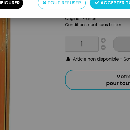
Type : vetement de poupée
FIGURER
TOUT REFUSER
ACCEPTER T
Matière : tissus et plastique
Taille : pour poupée 29cm
Origine : France
Condition : neuf sous blister
Article non disponible - S
Votr
pour to