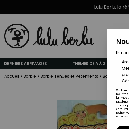
Lulu Berlu, la r
Nou
Ils nou
Amé
DERNIERS ARRIVAGES
THÈMES DE A À Z
Mes
pro
Accueil
>
Barbie
>
Barbie Tenues et vêtements
>
Barbie - Habi
Gér
Certains
D'autres
la mesu
produits
stockage
sera va
retirer 
en savoir