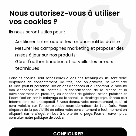
Lulu Berlu, la référence dans l'univers du jouet vintage en
France - Vente à l'international
Nous autorisez-vous à utiliser
vos cookies ?
0
Ils nous seront utiles pour :
Améliorer l'interface et les fonctionnalités du site
Mesurer les campagnes marketing et proposer des
Accueil
>
Barbie
>
Barbie Tenues et vêtements
>
Barbie -
Habillages Préférés de Ken - Mattel 1980 (ref.1406)
mises à jour sur nos produits
Gérer l'authentification et surveiller les erreurs
techniques
Certains cookies sont nécessaires à des fins techniques, ils sont donc
dispensés de consentement. D'autres, non obligatoires, peuvent être
utilisés pour la personnalisation des annonces et du contenu, la mesure
des annonces et du contenu, la connaissance de l'audience et le
développement de produits, les données de géolocalisation précises et
l'identification par le balayage de l'appareil, le stockage et/ou l'accès aux
informations sur un appareil. Si vous donnez votre consentement, celui-ci
sera valable sur l’ensemble des sous-domaines de Lulu Berlu. Vous
disposez de la possibilité de retirer votre consentement à tout moment en
cliquant sur le widget en bas à droite de la page. Pour en savoir plus,
consulter notre politique de cookie.
CONFIGURER