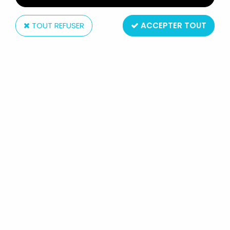
TOUT REFUSER
ACCEPTER TOUT
Mattel
BARBIE - HABILLAGES PRÉFÉRÉS DE
KEN - MATTEL 1980 (REF.1406)
Réf. :
AR0004346
Type : vetement de poupée
Matière : tissus et plastique
Taille : pour poupée 29cm