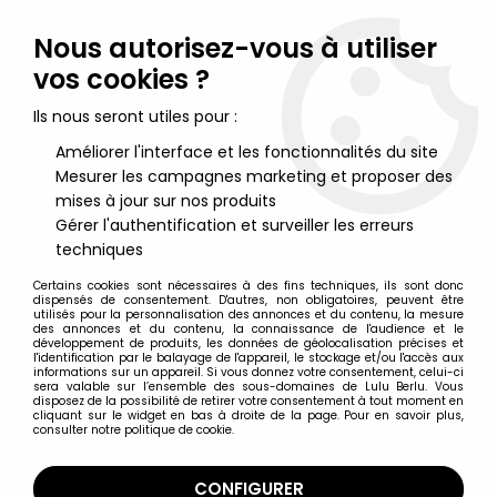
Lulu Berlu, la référence dans l'univers du jouet vintage en
France - Vente à l'international
Nous autorisez-vous à utiliser
vos cookies ?
0
Ils nous seront utiles pour :
Améliorer l'interface et les fonctionnalités du site
Mesurer les campagnes marketing et proposer des
Accueil
>
Barbie
>
Barbie Accessoires
>
Barbie - Mylord Le
Caniche Royal - Mattel 1984 (ref.7928)
mises à jour sur nos produits
Gérer l'authentification et surveiller les erreurs
techniques
Certains cookies sont nécessaires à des fins techniques, ils sont donc
dispensés de consentement. D'autres, non obligatoires, peuvent être
utilisés pour la personnalisation des annonces et du contenu, la mesure
des annonces et du contenu, la connaissance de l'audience et le
développement de produits, les données de géolocalisation précises et
l'identification par le balayage de l'appareil, le stockage et/ou l'accès aux
informations sur un appareil. Si vous donnez votre consentement, celui-ci
sera valable sur l’ensemble des sous-domaines de Lulu Berlu. Vous
disposez de la possibilité de retirer votre consentement à tout moment en
cliquant sur le widget en bas à droite de la page. Pour en savoir plus,
consulter notre politique de cookie.
CONFIGURER