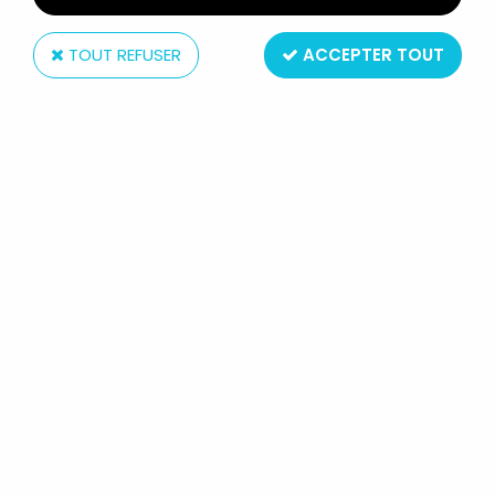
TOUT REFUSER
ACCEPTER TOUT
Mattel
BARBIE - MYLORD LE CANICHE
ROYAL - MATTEL 1984 (REF.7928)