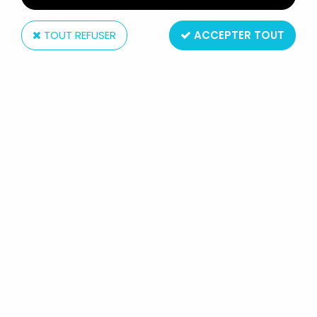
TOUT REFUSER
ACCEPTER TOUT
Mattel
BARBIE - NOUVELLE VW GOLF
DÉCAPOTABLE CHROMÉE - MATTEL
1984 (REF.7873) NEUVE BOITE