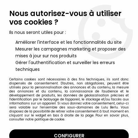
Lulu Berlu, la référence dans l'univers du jouet vintage en
France - Vente à l'international
Nous autorisez-vous à utiliser
vos cookies ?
0
Ils nous seront utiles pour :
Améliorer l'interface et les fonctionnalités du site
Mesurer les campagnes marketing et proposer des
Accueil
>
Barbie
>
Barbie Accessoires
>
Barbie - Nouvelle VW
Golf Décapotable Chromée - Mattel 1984 (ref.7873) Neuve Boite
mises à jour sur nos produits
Gérer l'authentification et surveiller les erreurs
techniques
Certains cookies sont nécessaires à des fins techniques, ils sont donc
dispensés de consentement. D'autres, non obligatoires, peuvent être
utilisés pour la personnalisation des annonces et du contenu, la mesure
des annonces et du contenu, la connaissance de l'audience et le
développement de produits, les données de géolocalisation précises et
l'identification par le balayage de l'appareil, le stockage et/ou l'accès aux
informations sur un appareil. Si vous donnez votre consentement, celui-ci
sera valable sur l’ensemble des sous-domaines de Lulu Berlu. Vous
disposez de la possibilité de retirer votre consentement à tout moment en
cliquant sur le widget en bas à droite de la page. Pour en savoir plus,
consulter notre politique de cookie.
CONFIGURER