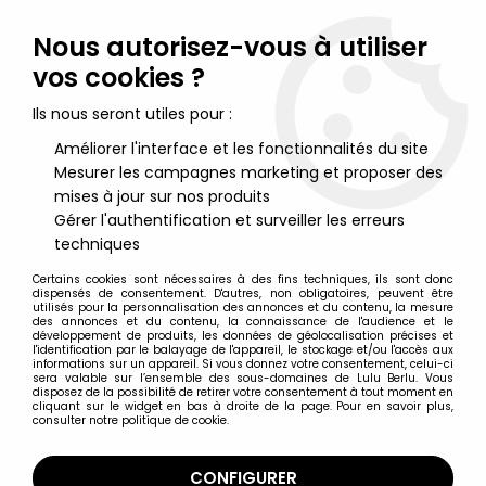
Lulu Berlu, la référence dans l'univers du jouet vintage en
France - Vente à l'international
Nous autorisez-vous à utiliser
vos cookies ?
0
Ils nous seront utiles pour :
Améliorer l'interface et les fonctionnalités du site
Mesurer les campagnes marketing et proposer des
Accueil
>
Barbie
>
Barbie Poupées
>
Barbie - Olympic Skater
Barbie Patinage Olympique - Mattel 1997 (ref.18501)
mises à jour sur nos produits
Gérer l'authentification et surveiller les erreurs
techniques
Certains cookies sont nécessaires à des fins techniques, ils sont donc
dispensés de consentement. D'autres, non obligatoires, peuvent être
utilisés pour la personnalisation des annonces et du contenu, la mesure
des annonces et du contenu, la connaissance de l'audience et le
développement de produits, les données de géolocalisation précises et
l'identification par le balayage de l'appareil, le stockage et/ou l'accès aux
informations sur un appareil. Si vous donnez votre consentement, celui-ci
sera valable sur l’ensemble des sous-domaines de Lulu Berlu. Vous
disposez de la possibilité de retirer votre consentement à tout moment en
cliquant sur le widget en bas à droite de la page. Pour en savoir plus,
consulter notre politique de cookie.
CONFIGURER