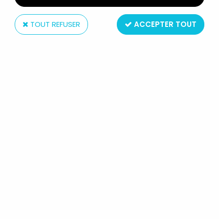
TOUT REFUSER
ACCEPTER TOUT
Mattel
BARBIE - OLYMPIC SKATER BARBIE
PATINAGE OLYMPIQUE - MATTEL
1997 (REF.18501)