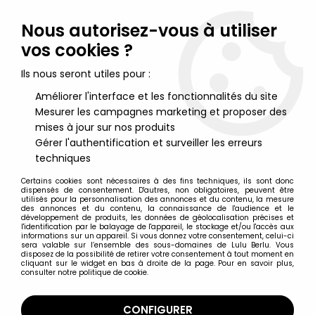
Lulu Berlu, la référence dans l'univers du jouet vintage en
France - Vente à l'international
Nous autorisez-vous à utiliser
vos cookies ?
0
Ils nous seront utiles pour :
Améliorer l'interface et les fonctionnalités du site
Mesurer les campagnes marketing et proposer des
Accueil
>
Barbie
>
Barbie Poupées
>
Barbie - Pink Label Dolls of
the World Collection Japon - Mattel 2010 (ref. V5004)
mises à jour sur nos produits
Gérer l'authentification et surveiller les erreurs
techniques
Certains cookies sont nécessaires à des fins techniques, ils sont donc
dispensés de consentement. D'autres, non obligatoires, peuvent être
utilisés pour la personnalisation des annonces et du contenu, la mesure
des annonces et du contenu, la connaissance de l'audience et le
développement de produits, les données de géolocalisation précises et
l'identification par le balayage de l'appareil, le stockage et/ou l'accès aux
informations sur un appareil. Si vous donnez votre consentement, celui-ci
sera valable sur l’ensemble des sous-domaines de Lulu Berlu. Vous
disposez de la possibilité de retirer votre consentement à tout moment en
cliquant sur le widget en bas à droite de la page. Pour en savoir plus,
consulter notre politique de cookie.
CONFIGURER