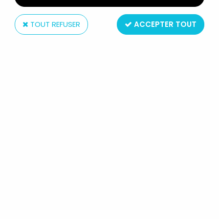
TOUT REFUSER
ACCEPTER TOUT
Mattel
BARBIE - PINK LABEL DOLLS OF THE
WORLD COLLECTION JAPON -
MATTEL 2010 (REF. V5004)