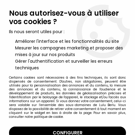
Lulu Berlu, la référence dans l'univers du jouet vintage en
France - Vente à l'international
Nous autorisez-vous à utiliser
vos cookies ?
0
Ils nous seront utiles pour :
Améliorer l'interface et les fonctionnalités du site
Mesurer les campagnes marketing et proposer des
Accueil
>
Barnyard Commandos
>
Barnyard Commandos -
Playmates 1989 - Commodore Fleece Cardigan (loose)
mises à jour sur nos produits
Gérer l'authentification et surveiller les erreurs
techniques
Certains cookies sont nécessaires à des fins techniques, ils sont donc
dispensés de consentement. D'autres, non obligatoires, peuvent être
utilisés pour la personnalisation des annonces et du contenu, la mesure
des annonces et du contenu, la connaissance de l'audience et le
développement de produits, les données de géolocalisation précises et
l'identification par le balayage de l'appareil, le stockage et/ou l'accès aux
informations sur un appareil. Si vous donnez votre consentement, celui-ci
sera valable sur l’ensemble des sous-domaines de Lulu Berlu. Vous
disposez de la possibilité de retirer votre consentement à tout moment en
cliquant sur le widget en bas à droite de la page. Pour en savoir plus,
consulter notre politique de cookie.
CONFIGURER