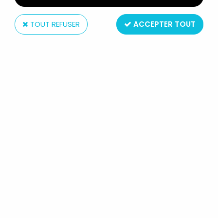
TOUT REFUSER
ACCEPTER TOUT
Takara
BEASTFORMERS (BATTLE BEASTS) -
SHOCKING SHARK
Réf. :
REF2198
Type : vehicule avec figurine
Matière : plastique
Echelle : pour figurines 6cm