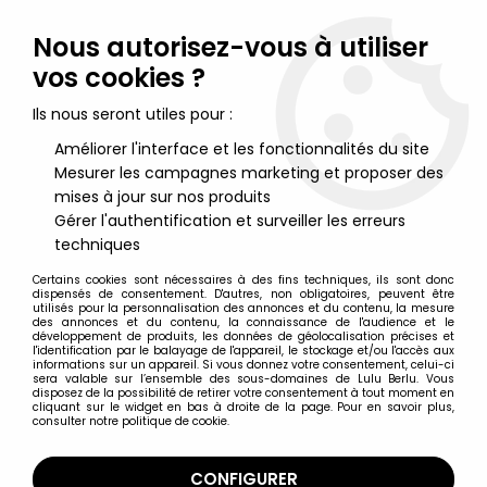
Lulu Berlu, la référence dans l'univers du jouet vintage en
France - Vente à l'international
Nous autorisez-vous à utiliser
vos cookies ?
0
Ils nous seront utiles pour :
Améliorer l'interface et les fonctionnalités du site
Mesurer les campagnes marketing et proposer des
Accueil
>
Dragonautes
>
Dragonautes sous blister/boite
>
Beastformers (Battle Beasts) - Shocking Shark
mises à jour sur nos produits
Gérer l'authentification et surveiller les erreurs
techniques
Certains cookies sont nécessaires à des fins techniques, ils sont donc
dispensés de consentement. D'autres, non obligatoires, peuvent être
utilisés pour la personnalisation des annonces et du contenu, la mesure
des annonces et du contenu, la connaissance de l'audience et le
développement de produits, les données de géolocalisation précises et
l'identification par le balayage de l'appareil, le stockage et/ou l'accès aux
informations sur un appareil. Si vous donnez votre consentement, celui-ci
sera valable sur l’ensemble des sous-domaines de Lulu Berlu. Vous
disposez de la possibilité de retirer votre consentement à tout moment en
cliquant sur le widget en bas à droite de la page. Pour en savoir plus,
consulter notre politique de cookie.
CONFIGURER