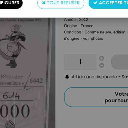
Type : Figurine en métal peintes à 
FIGURER
TOUT REFUSER
ACCEPTER T
Taille : 6 cm
Matière : Plomb
Année : 2012
Origine : France
Condition : Comme neuve, édition lim
d'origine - voir photos
Article non disponible - S
Votr
pour to