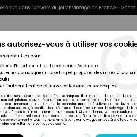
éférence dans l'univers du jouet vintage en France - Vente 
s autorisez-vous à utiliser vos cookie
s seront utiles pour :
liorer l'interface et les fonctionnalités du site
MARQUES
TYPE DE PRODUIT
PRÉCOMM
urer les campagnes marketing et proposer des mises à jour sur
duits
6442 - Bécassine Bébé Confiture Boite & Certificat
er l'authentification et surveiller les erreurs techniques
Pixi
 cookies sont nécessaires à des fins techniques, ils sont donc dispensés de cons
, non obligatoires, peuvent être utilisés pour la personnalisation des annonces et du
BECASSINE - PIXI 
re des annonces et du contenu, la connaissance de l'audience et le développ
, les données de géolocalisation précises et l'identification par le balayage de l'app
BÉCASSINE BÉBÉ C
 et/ou l'accès aux informations sur un appareil. Si vous donnez votre consentement,
lable sur l’ensemble des sous-domaines de Lulu Berlu. Vous disposez de la possib
votre consentement à tout moment en cliquant sur le widget en bas à droite de la p
 plus, consulter notre politique de cookie.
Réf. :
AR0035969