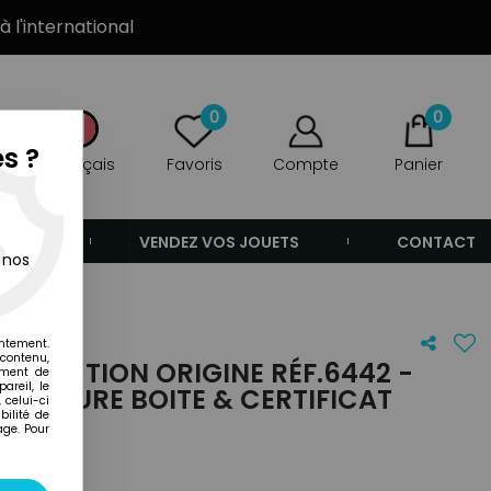
à l'international
0
0
s ?
Français
Favoris
Compte
Panier
ANDE
VENDEZ VOS JOUETS
CONTACT
 nos
entement.
 contenu,
COLLECTION ORIGINE RÉF.6442 -
ement de
areil, le
ONFITURE BOITE & CERTIFICAT
 celui-ci
ilité de
age. Pour