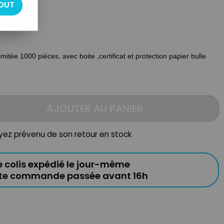
la main
OUT
itée 1000 pièces, avec boite ,certificat et protection papier bulle
AJOUTER AU PANIER
oyez prévenu de son retour en stock
e colis expédié le jour-même
ute commande passée avant 16h