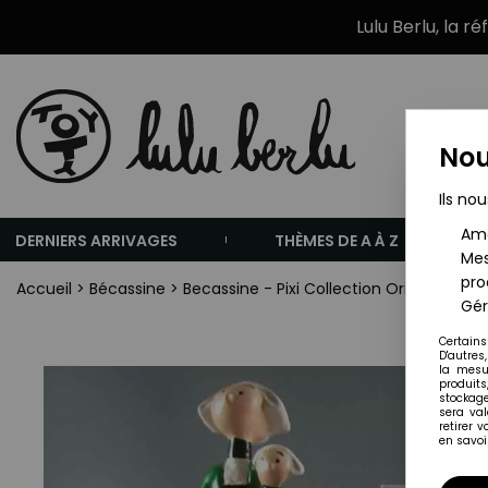
Lulu Berlu, la r
Nou
Ils nou
Amé
DERNIERS ARRIVAGES
THÈMES DE A À Z
Mes
pro
Accueil
>
Bécassine
>
Becassine - Pixi Collection Origine Réf.
Gér
Certains
D'autres
la mesu
produits
stockage
sera va
retirer 
en savoir