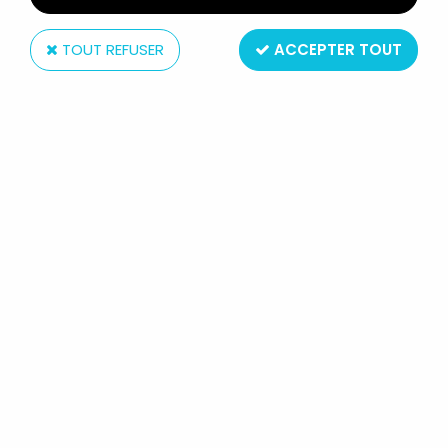
TOUT REFUSER
ACCEPTER TOUT
Pixi
BECASSINE - PIXI COLLECTION
ORIGINE RÉF.6453 - BÉCASSINE AU
PLATEAU BOITE & CERTIFICAT