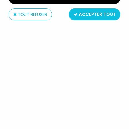
TOUT REFUSER
ACCEPTER TOUT
Philips
BELLE ET SÉBASTIEN - DISQUE 45T -
BANDE ORIGINALE DU FEUILLETON
TV DE CÉCILE AUBRY - PHILIPS 1965