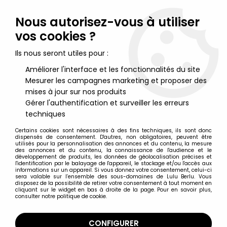
Lulu Berlu, la référence dans l'univers du jouet vintage en
France - Vente à l'international
Nous autorisez-vous à utiliser
vos cookies ?
0
Ils nous seront utiles pour :
Améliorer l'interface et les fonctionnalités du site
Mesurer les campagnes marketing et proposer des
Accueil
>
Belle et Sébastien
>
Belle et Sébastien - Disque 45T -
Bande Originale du feuilleton TV de Cécile Aubry - Philips 1965
mises à jour sur nos produits
Gérer l'authentification et surveiller les erreurs
techniques
Certains cookies sont nécessaires à des fins techniques, ils sont donc
dispensés de consentement. D'autres, non obligatoires, peuvent être
utilisés pour la personnalisation des annonces et du contenu, la mesure
des annonces et du contenu, la connaissance de l'audience et le
développement de produits, les données de géolocalisation précises et
l'identification par le balayage de l'appareil, le stockage et/ou l'accès aux
informations sur un appareil. Si vous donnez votre consentement, celui-ci
sera valable sur l’ensemble des sous-domaines de Lulu Berlu. Vous
disposez de la possibilité de retirer votre consentement à tout moment en
cliquant sur le widget en bas à droite de la page. Pour en savoir plus,
consulter notre politique de cookie.
CONFIGURER