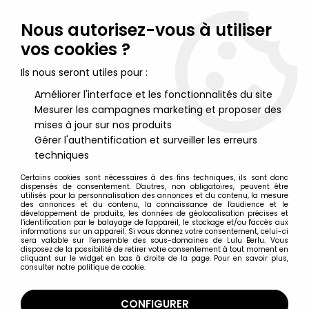
Lulu Berlu, la référence dans l'univers du jouet vintage en
France - Vente à l'international
Nous autorisez-vous à utiliser
vos cookies ?
0
Ils nous seront utiles pour :
Améliorer l'interface et les fonctionnalités du site
Mesurer les campagnes marketing et proposer des
Accueil
>
Benoit Brisefer
>
Benoit Brisefer Figurines PVC Muco
Sportivo - Benoit joggeur
mises à jour sur nos produits
Gérer l'authentification et surveiller les erreurs
techniques
Certains cookies sont nécessaires à des fins techniques, ils sont donc
dispensés de consentement. D'autres, non obligatoires, peuvent être
utilisés pour la personnalisation des annonces et du contenu, la mesure
des annonces et du contenu, la connaissance de l'audience et le
développement de produits, les données de géolocalisation précises et
l'identification par le balayage de l'appareil, le stockage et/ou l'accès aux
informations sur un appareil. Si vous donnez votre consentement, celui-ci
sera valable sur l’ensemble des sous-domaines de Lulu Berlu. Vous
disposez de la possibilité de retirer votre consentement à tout moment en
cliquant sur le widget en bas à droite de la page. Pour en savoir plus,
consulter notre politique de cookie.
CONFIGURER