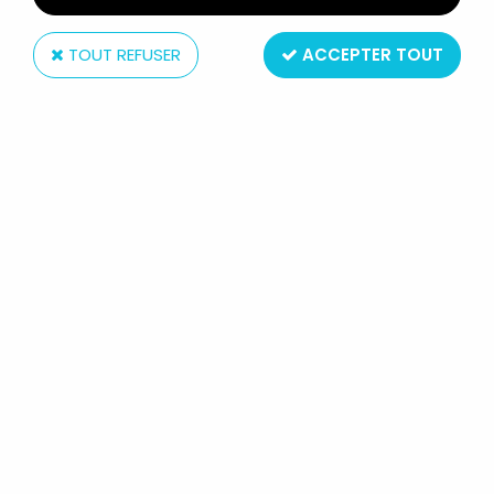
TOUT REFUSER
ACCEPTER TOUT
Muco Sportivo
BENOIT BRISEFER FIGURINES PVC
MUCO SPORTIVO - BENOIT
JOGGEUR