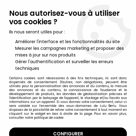
Lulu Berlu, la référence dans l'univers du jouet vintage en
France - Vente à l'international
Nous autorisez-vous à utiliser
vos cookies ?
0
Ils nous seront utiles pour :
Améliorer l'interface et les fonctionnalités du site
Mesurer les campagnes marketing et proposer des
Accueil
>
Bernard et Bianca (Les aventures de)
>
Bernard &
Bianca - La Feuille-Overcraft - Neuve en Boite Cb Toys
mises à jour sur nos produits
Gérer l'authentification et surveiller les erreurs
techniques
Certains cookies sont nécessaires à des fins techniques, ils sont donc
dispensés de consentement. D'autres, non obligatoires, peuvent être
utilisés pour la personnalisation des annonces et du contenu, la mesure
des annonces et du contenu, la connaissance de l'audience et le
développement de produits, les données de géolocalisation précises et
l'identification par le balayage de l'appareil, le stockage et/ou l'accès aux
informations sur un appareil. Si vous donnez votre consentement, celui-ci
sera valable sur l’ensemble des sous-domaines de Lulu Berlu. Vous
disposez de la possibilité de retirer votre consentement à tout moment en
cliquant sur le widget en bas à droite de la page. Pour en savoir plus,
consulter notre politique de cookie.
CONFIGURER