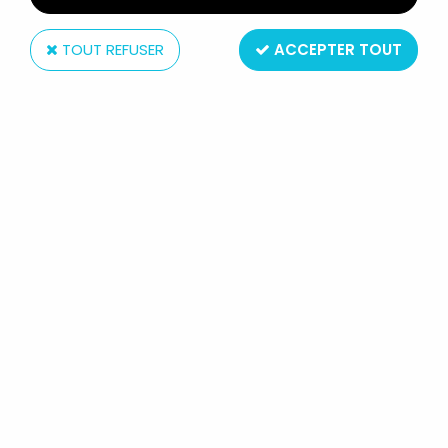
TOUT REFUSER
ACCEPTER TOUT
CB toys ESCI
BERNARD & BIANCA - LA FEUILLE-
OVERCRAFT - NEUVE EN BOITE CB
TOYS