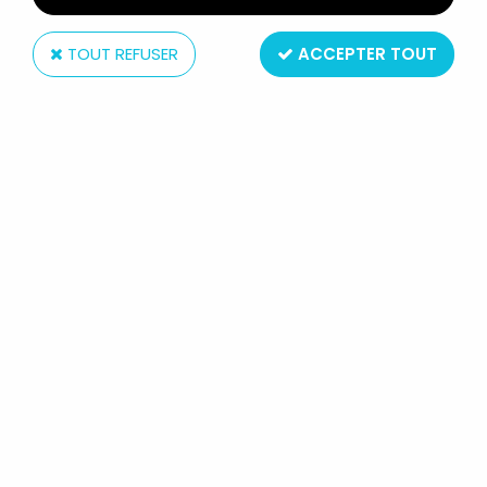
TOUT REFUSER
ACCEPTER TOUT
Hasbro
BIDIBULES - HASBRO - LE PARC
BIDI-PARC (NEUF EN BOITE)