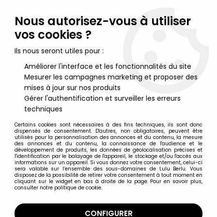
Lulu Berlu, la référence dans l'univers du jouet vintage en
France - Vente à l'international
Nous autorisez-vous à utiliser
vos cookies ?
0
Ils nous seront utiles pour :
Améliorer l'interface et les fonctionnalités du site
Mesurer les campagnes marketing et proposer des
Accueil
>
Bidibules
>
Bidibules - Hasbro - Le Parc Bidi-Parc (neuf
en boite)
mises à jour sur nos produits
Gérer l'authentification et surveiller les erreurs
techniques
Certains cookies sont nécessaires à des fins techniques, ils sont donc
dispensés de consentement. D'autres, non obligatoires, peuvent être
utilisés pour la personnalisation des annonces et du contenu, la mesure
des annonces et du contenu, la connaissance de l'audience et le
développement de produits, les données de géolocalisation précises et
l'identification par le balayage de l'appareil, le stockage et/ou l'accès aux
informations sur un appareil. Si vous donnez votre consentement, celui-ci
sera valable sur l’ensemble des sous-domaines de Lulu Berlu. Vous
disposez de la possibilité de retirer votre consentement à tout moment en
cliquant sur le widget en bas à droite de la page. Pour en savoir plus,
consulter notre politique de cookie.
CONFIGURER