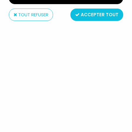
TOUT REFUSER
ACCEPTER TOUT
Mattel
BIG JIM - SÉRIE AVENTURE - TENUE
DE MAITRE MARINIER (REF.9486)