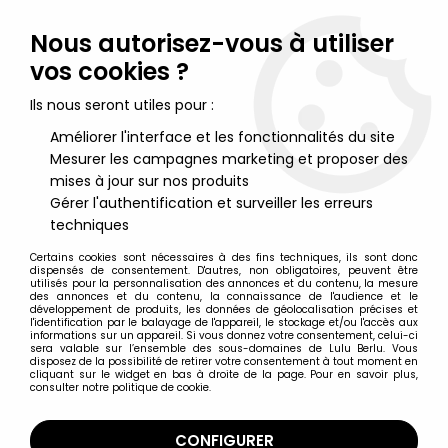
Lulu Berlu, la référence dans l'univers du jouet vintage en
France - Vente à l'international
Nous autorisez-vous à utiliser
vos cookies ?
0
Ils nous seront utiles pour :
Améliorer l'interface et les fonctionnalités du site
Mesurer les campagnes marketing et proposer des
Accueil
>
Big Jim
>
Big Jim Panoplies
>
Big Jim - Série Aventure -
Tenue de Maitre Marinier (ref.9486)
mises à jour sur nos produits
Gérer l'authentification et surveiller les erreurs
techniques
Certains cookies sont nécessaires à des fins techniques, ils sont donc
dispensés de consentement. D'autres, non obligatoires, peuvent être
utilisés pour la personnalisation des annonces et du contenu, la mesure
des annonces et du contenu, la connaissance de l'audience et le
développement de produits, les données de géolocalisation précises et
l'identification par le balayage de l'appareil, le stockage et/ou l'accès aux
informations sur un appareil. Si vous donnez votre consentement, celui-ci
sera valable sur l’ensemble des sous-domaines de Lulu Berlu. Vous
disposez de la possibilité de retirer votre consentement à tout moment en
cliquant sur le widget en bas à droite de la page. Pour en savoir plus,
consulter notre politique de cookie.
CONFIGURER