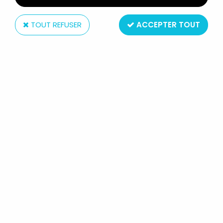
TOUT REFUSER
ACCEPTER TOUT
Mattel
BIG JIM - SÉRIE AVENTURE - TENUE
DE PILOTE EN CUIR MARRON
(REF.XXXX)
Réf. :
REF9402
Type : vêtements pour mannequin articulé
Matière : plastique et tissus