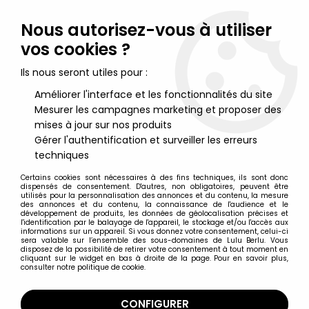
Lulu Berlu, la référence dans l'univers du jouet vintage en
France - Vente à l'international
Nous autorisez-vous à utiliser
vos cookies ?
0
Ils nous seront utiles pour :
Améliorer l'interface et les fonctionnalités du site
Mesurer les campagnes marketing et proposer des
Accueil
>
Big Jim
>
Big Jim Panoplies
>
Big Jim - Série Aventure -
Tenue de pilote en cuir marron (ref.XXXX)
mises à jour sur nos produits
Gérer l'authentification et surveiller les erreurs
techniques
Certains cookies sont nécessaires à des fins techniques, ils sont donc
dispensés de consentement. D'autres, non obligatoires, peuvent être
utilisés pour la personnalisation des annonces et du contenu, la mesure
des annonces et du contenu, la connaissance de l'audience et le
développement de produits, les données de géolocalisation précises et
l'identification par le balayage de l'appareil, le stockage et/ou l'accès aux
informations sur un appareil. Si vous donnez votre consentement, celui-ci
sera valable sur l’ensemble des sous-domaines de Lulu Berlu. Vous
disposez de la possibilité de retirer votre consentement à tout moment en
cliquant sur le widget en bas à droite de la page. Pour en savoir plus,
consulter notre politique de cookie.
CONFIGURER