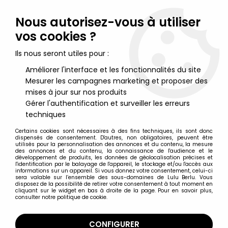
Lulu Berlu, la référence dans l'univers du jouet vintage en
France - Vente à l'international
Nous autorisez-vous à utiliser
vos cookies ?
0
Ils nous seront utiles pour :
Améliorer l'interface et les fonctionnalités du site
Mesurer les campagnes marketing et proposer des
Accueil
>
Big Jim
>
Big Jim Panoplies
>
Big Jim - Série Espionnage
- Tenue de Pilote d\'intervention (ref.7150)
mises à jour sur nos produits
Gérer l'authentification et surveiller les erreurs
techniques
Certains cookies sont nécessaires à des fins techniques, ils sont donc
dispensés de consentement. D'autres, non obligatoires, peuvent être
utilisés pour la personnalisation des annonces et du contenu, la mesure
des annonces et du contenu, la connaissance de l'audience et le
développement de produits, les données de géolocalisation précises et
l'identification par le balayage de l'appareil, le stockage et/ou l'accès aux
informations sur un appareil. Si vous donnez votre consentement, celui-ci
sera valable sur l’ensemble des sous-domaines de Lulu Berlu. Vous
disposez de la possibilité de retirer votre consentement à tout moment en
cliquant sur le widget en bas à droite de la page. Pour en savoir plus,
consulter notre politique de cookie.
CONFIGURER