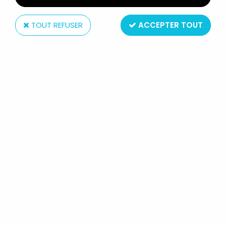
TOUT REFUSER
ACCEPTER TOUT
Mattel
BIG JIM - SÉRIE ESPIONNAGE -
TENUE DE PILOTE D'INTERVENTION
(REF.7150)