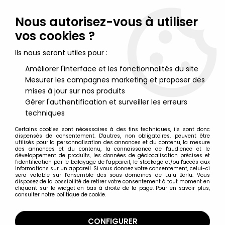
Lulu Berlu, la référence dans l'univers du jouet vintage en
France - Vente à l'international
Nous autorisez-vous à utiliser
vos cookies ?
0
Ils nous seront utiles pour :
Améliorer l'interface et les fonctionnalités du site
Mesurer les campagnes marketing et proposer des
Accueil
>
Big Jim
>
Big Jim Accessoires
>
Big Jim Série
Espionnage - VW Golf Cabriolet Bleue neuf en boite (ref.8299)
mises à jour sur nos produits
Gérer l'authentification et surveiller les erreurs
techniques
Certains cookies sont nécessaires à des fins techniques, ils sont donc
dispensés de consentement. D'autres, non obligatoires, peuvent être
utilisés pour la personnalisation des annonces et du contenu, la mesure
des annonces et du contenu, la connaissance de l'audience et le
développement de produits, les données de géolocalisation précises et
l'identification par le balayage de l'appareil, le stockage et/ou l'accès aux
informations sur un appareil. Si vous donnez votre consentement, celui-ci
sera valable sur l’ensemble des sous-domaines de Lulu Berlu. Vous
disposez de la possibilité de retirer votre consentement à tout moment en
cliquant sur le widget en bas à droite de la page. Pour en savoir plus,
consulter notre politique de cookie.
CONFIGURER