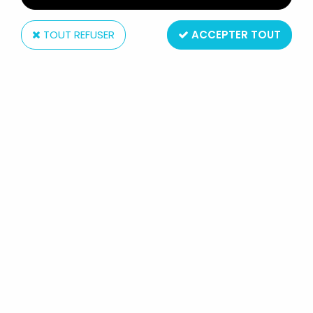
TOUT REFUSER
ACCEPTER TOUT
Mattel
BIG JIM SÉRIE ESPIONNAGE - VW
GOLF CABRIOLET BLEUE NEUF EN
BOITE (REF.8299)