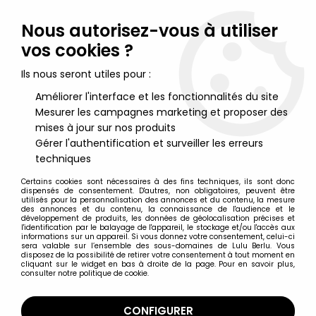
Lulu Berlu, la référence dans l'univers du jouet vintage en
France - Vente à l'international
Nous autorisez-vous à utiliser
vos cookies ?
0
Ils nous seront utiles pour :
Améliorer l'interface et les fonctionnalités du site
Mesurer les campagnes marketing et proposer des
Accueil
>
Bioshock
>
Bioshock 2 - Subject Delta Plush Doll - NECA
mises à jour sur nos produits
Gérer l'authentification et surveiller les erreurs
techniques
Certains cookies sont nécessaires à des fins techniques, ils sont donc
dispensés de consentement. D'autres, non obligatoires, peuvent être
utilisés pour la personnalisation des annonces et du contenu, la mesure
des annonces et du contenu, la connaissance de l'audience et le
développement de produits, les données de géolocalisation précises et
l'identification par le balayage de l'appareil, le stockage et/ou l'accès aux
informations sur un appareil. Si vous donnez votre consentement, celui-ci
sera valable sur l’ensemble des sous-domaines de Lulu Berlu. Vous
disposez de la possibilité de retirer votre consentement à tout moment en
cliquant sur le widget en bas à droite de la page. Pour en savoir plus,
consulter notre politique de cookie.
CONFIGURER