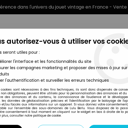
éférence dans l'univers du jouet vintage en France - Vente 
s autorisez-vous à utiliser vos cookie
s seront utiles pour :
liorer l'interface et les fonctionnalités du site
MARQUES
TYPE DE PRODUIT
PRÉCOMM
urer les campagnes marketing et proposer des mises à jour sur
duits
 Kenner - Miniature - Ti'Coquine Joue avec sa Balle (Blister Carr
er l'authentification et surveiller les erreurs techniques
Kenner
 cookies sont nécessaires à des fins techniques, ils sont donc dispensés de cons
, non obligatoires, peuvent être utilisés pour la personnalisation des annonces et du
BISOUNOURS - KEN
re des annonces et du contenu, la connaissance de l'audience et le développ
, les données de géolocalisation précises et l'identification par le balayage de l'app
JOUE AVEC SA BAL
 et/ou l'accès aux informations sur un appareil. Si vous donnez votre consentement,
lable sur l’ensemble des sous-domaines de Lulu Berlu. Vous disposez de la possib
votre consentement à tout moment en cliquant sur le widget en bas à droite de la p
 plus, consulter notre politique de cookie.
Réf. :
AR0046261