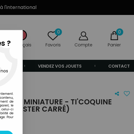
à l'international
0
0
s ?
Français
Favoris
Compte
Panier
ANDE
VENDEZ VOS JOUETS
CONTACT
 nos
é)
entement.
 contenu,
NER - MINIATURE - TI'COQUINE
ement de
areil, le
LE (BLISTER CARRÉ)
 celui-ci
ilité de
age. Pour