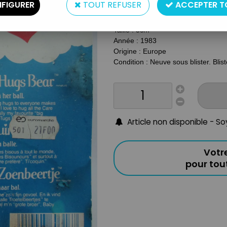
FIGURER
TOUT REFUSER
ACCEPTER T
Type : Figurine PVC
Matière : Plastique
Taille : 5cm
Année : 1983
Origine : Europe
Condition : Neuve sous blister. Blis
Article non disponible - S
Votr
pour to