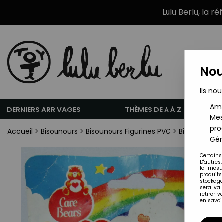
Lulu Berlu, la r
Nou
Ils nou
Amé
DERNIERS ARRIVAGES
THÈMES DE A À Z
Mes
pro
Accueil
>
Bisounours
>
Bisounours Figurines PVC
>
Bisounours -
Gér
Certains
D'autres
la mesu
produits
stockage
sera va
retirer 
en savoir