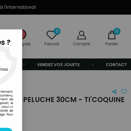
à l'international
0
0
s ?
Français
Favoris
Compte
Panier
ANDE
VENDEZ VOS JOUETS
CONTACT
 nos
entement.
 contenu,
NER - PELUCHE 30CM - TI'COQUINE
ement de
areil, le
 celui-ci
ilité de
age. Pour