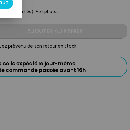
OUT
oite est ahîmée). Voir photos.
AJOUTER AU PANIER
oyez prévenu de son retour en stock
e colis expédié le jour-même
ute commande passée avant 16h