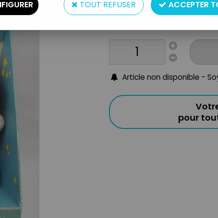
FIGURER
TOUT REFUSER
ACCEPTER T
Année : 1983-85
Condition : neuve en boite (la b
Article non disponible - S
Votr
pour to