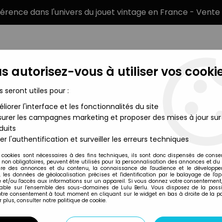
éférence dans l'univers du jouet vintage en France - Vente 
s autorisez-vous à utiliser vos cookie
s seront utiles pour :
liorer l'interface et les fonctionnalités du site
MARQUES
TYPE DE PRODUIT
PRÉCOMM
urer les campagnes marketing et proposer des mises à jour sur
duits
rs - Kenner - Peluche 30cm - Ti'coquine
er l'authentification et surveiller les erreurs techniques
Kenner
 cookies sont nécessaires à des fins techniques, ils sont donc dispensés de cons
, non obligatoires, peuvent être utilisés pour la personnalisation des annonces et du
BISOUNOURS - KEN
re des annonces et du contenu, la connaissance de l'audience et le développ
, les données de géolocalisation précises et l'identification par le balayage de l'app
 et/ou l'accès aux informations sur un appareil. Si vous donnez votre consentement,
lable sur l’ensemble des sous-domaines de Lulu Berlu. Vous disposez de la possib
votre consentement à tout moment en cliquant sur le widget en bas à droite de la p
Réf. :
REF1411
 plus, consulter notre politique de cookie.
Type : peluche
Taille : 33 cm