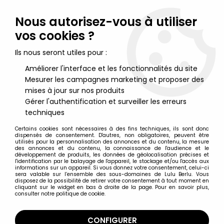
Lulu Berlu, la référence dans l'univers du jouet vintage en
France - Vente à l'international
Nous autorisez-vous à utiliser
vos cookies ?
0
Ils nous seront utiles pour :
Améliorer l'interface et les fonctionnalités du site
Mesurer les campagnes marketing et proposer des
Accueil
>
Bisounours
>
Bisounours Merchandising
>
Bisounours -
Mobile Musical - Kenner
mises à jour sur nos produits
Gérer l'authentification et surveiller les erreurs
techniques
Certains cookies sont nécessaires à des fins techniques, ils sont donc
dispensés de consentement. D'autres, non obligatoires, peuvent être
utilisés pour la personnalisation des annonces et du contenu, la mesure
des annonces et du contenu, la connaissance de l'audience et le
développement de produits, les données de géolocalisation précises et
l'identification par le balayage de l'appareil, le stockage et/ou l'accès aux
informations sur un appareil. Si vous donnez votre consentement, celui-ci
sera valable sur l’ensemble des sous-domaines de Lulu Berlu. Vous
disposez de la possibilité de retirer votre consentement à tout moment en
cliquant sur le widget en bas à droite de la page. Pour en savoir plus,
consulter notre politique de cookie.
CONFIGURER