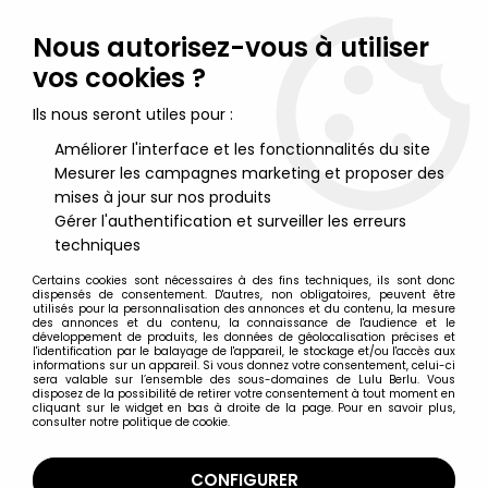
Lulu Berlu, la référence dans l'univers du jouet vintage en
France - Vente à l'international
Nous autorisez-vous à utiliser
vos cookies ?
0
Ils nous seront utiles pour :
Améliorer l'interface et les fonctionnalités du site
Mesurer les campagnes marketing et proposer des
Accueil
>
Bisounours
>
Bisounours Merchandising
>
Bisounours -
Verre à Moutarde Amora - Grosbisou
mises à jour sur nos produits
Gérer l'authentification et surveiller les erreurs
techniques
Certains cookies sont nécessaires à des fins techniques, ils sont donc
dispensés de consentement. D'autres, non obligatoires, peuvent être
utilisés pour la personnalisation des annonces et du contenu, la mesure
des annonces et du contenu, la connaissance de l'audience et le
développement de produits, les données de géolocalisation précises et
l'identification par le balayage de l'appareil, le stockage et/ou l'accès aux
informations sur un appareil. Si vous donnez votre consentement, celui-ci
sera valable sur l’ensemble des sous-domaines de Lulu Berlu. Vous
disposez de la possibilité de retirer votre consentement à tout moment en
cliquant sur le widget en bas à droite de la page. Pour en savoir plus,
consulter notre politique de cookie.
CONFIGURER