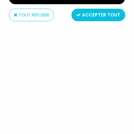
TOUT REFUSER
ACCEPTER TOUT
Amora
BISOUNOURS - VERRE À MOUTARDE
AMORA - GROSBISOU