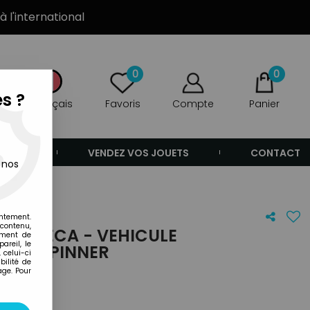
à l'international
0
0
s ?
Français
Favoris
Compte
Panier
ANDE
VENDEZ VOS JOUETS
CONTACT
 nos
entement.
 contenu,
9 - NECA - VEHICULE
ement de
areil, le
CM - SPINNER
 celui-ci
ilité de
age. Pour