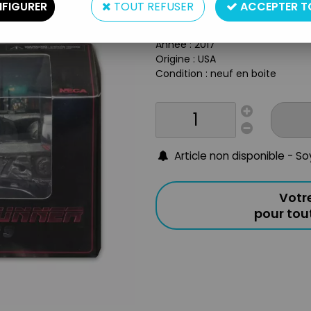
Type : vehicule
FIGURER
TOUT REFUSER
ACCEPTER T
Taille : 15 cm
Matière : Metal
Année : 2017
Origine : USA
Condition : neuf en boite
Article non disponible - S
Votr
pour to