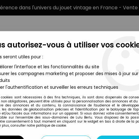
éférence dans l'univers du jouet vintage en France - Vente 
s autorisez-vous à utiliser vos cookie
s seront utiles pour :
liorer l'interface et les fonctionnalités du site
MARQUES
TYPE DE PRODUIT
PRÉCOMM
urer les campagnes marketing et proposer des mises à jour sur
duits
e Cinemachines 15cm - Spinner
er l'authentification et surveiller les erreurs techniques
NECA
 cookies sont nécessaires à des fins techniques, ils sont donc dispensés de cons
, non obligatoires, peuvent être utilisés pour la personnalisation des annonces et du
BLADE RUNNER 204
re des annonces et du contenu, la connaissance de l'audience et le développ
, les données de géolocalisation précises et l'identification par le balayage de l'app
CINEMACHINES 15
 et/ou l'accès aux informations sur un appareil. Si vous donnez votre consentement,
lable sur l’ensemble des sous-domaines de Lulu Berlu. Vous disposez de la possib
votre consentement à tout moment en cliquant sur le widget en bas à droite de la p
 plus, consulter notre politique de cookie.
Réf. :
AR0010546