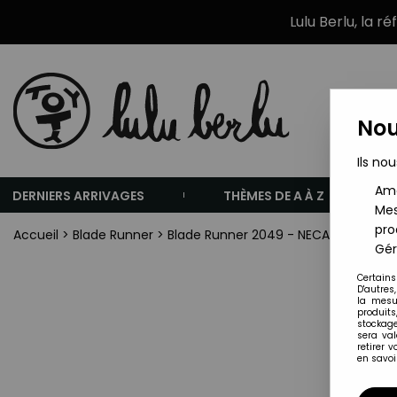
Lulu Berlu, la r
Nou
Ils nou
Amé
DERNIERS ARRIVAGES
THÈMES DE A À Z
Mes
pro
Accueil
>
Blade Runner
>
Blade Runner 2049 - NECA - Vehicul
Gér
Certains
D'autres
la mesu
produits
stockage
sera va
retirer 
en savoir