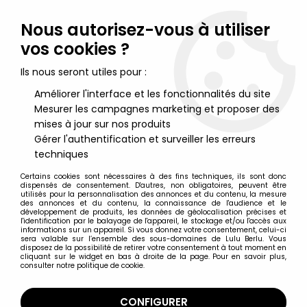
Lulu Berlu, la référence dans l'univers du jouet vintage en
France - Vente à l'international
Nous autorisez-vous à utiliser
vos cookies ?
0
Ils nous seront utiles pour :
Améliorer l'interface et les fonctionnalités du site
Mesurer les campagnes marketing et proposer des
Accueil
>
Blake & Mortimer
>
Blake & Mortimer - Hachette -
L'Enigme de l'Atlantide : Astronef Logo W
mises à jour sur nos produits
Gérer l'authentification et surveiller les erreurs
techniques
Certains cookies sont nécessaires à des fins techniques, ils sont donc
dispensés de consentement. D'autres, non obligatoires, peuvent être
utilisés pour la personnalisation des annonces et du contenu, la mesure
des annonces et du contenu, la connaissance de l'audience et le
développement de produits, les données de géolocalisation précises et
l'identification par le balayage de l'appareil, le stockage et/ou l'accès aux
informations sur un appareil. Si vous donnez votre consentement, celui-ci
sera valable sur l’ensemble des sous-domaines de Lulu Berlu. Vous
disposez de la possibilité de retirer votre consentement à tout moment en
cliquant sur le widget en bas à droite de la page. Pour en savoir plus,
consulter notre politique de cookie.
CONFIGURER