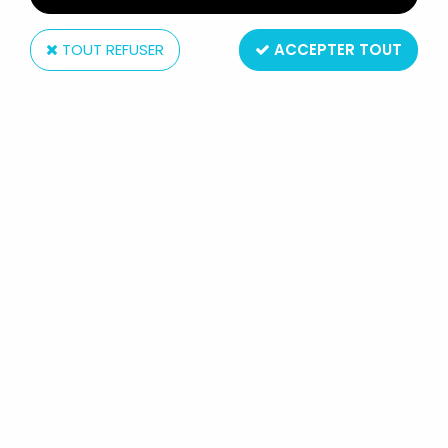
TOUT REFUSER
ACCEPTER TOUT
Hachette
BLAKE & MORTIMER - HACHETTE -
L'ENIGME DE L'ATLANTIDE :
ASTRONEF LOGO W