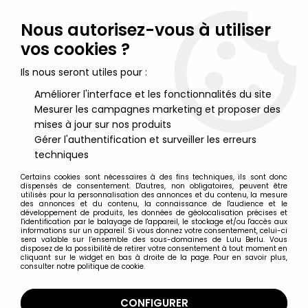
Lulu Berlu, la référence dans l'univers du jouet vintage en
France - Vente à l'international
Nous autorisez-vous à utiliser
vos cookies ?
0
Ils nous seront utiles pour :
Améliorer l'interface et les fonctionnalités du site
Mesurer les campagnes marketing et proposer des
Accueil
>
Blake & Mortimer
>
Blake & Mortimer - Hachette - SOS
météores : Ford Custom 1957 Bleue
mises à jour sur nos produits
Gérer l'authentification et surveiller les erreurs
techniques
Certains cookies sont nécessaires à des fins techniques, ils sont donc
dispensés de consentement. D'autres, non obligatoires, peuvent être
utilisés pour la personnalisation des annonces et du contenu, la mesure
des annonces et du contenu, la connaissance de l'audience et le
développement de produits, les données de géolocalisation précises et
l'identification par le balayage de l'appareil, le stockage et/ou l'accès aux
informations sur un appareil. Si vous donnez votre consentement, celui-ci
sera valable sur l’ensemble des sous-domaines de Lulu Berlu. Vous
disposez de la possibilité de retirer votre consentement à tout moment en
cliquant sur le widget en bas à droite de la page. Pour en savoir plus,
consulter notre politique de cookie.
CONFIGURER