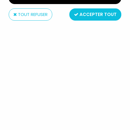
TOUT REFUSER
ACCEPTER TOUT
Hachette
BLAKE & MORTIMER - HACHETTE -
SOS MÉTÉORES : FORD CUSTOM
1957 BLEUE