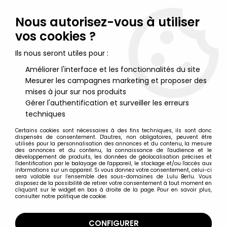
Lulu Berlu, la référence dans l'univers du jouet vintage en
France - Vente à l'international
Nous autorisez-vous à utiliser
vos cookies ?
0
Ils nous seront utiles pour :
Améliorer l'interface et les fonctionnalités du site
Mesurer les campagnes marketing et proposer des
Accueil
>
Blanche neige
>
Blanche Neige - Figurine PVC Bully 1982
- le nain Prof
mises à jour sur nos produits
Gérer l'authentification et surveiller les erreurs
techniques
Certains cookies sont nécessaires à des fins techniques, ils sont donc
dispensés de consentement. D'autres, non obligatoires, peuvent être
utilisés pour la personnalisation des annonces et du contenu, la mesure
des annonces et du contenu, la connaissance de l'audience et le
développement de produits, les données de géolocalisation précises et
l'identification par le balayage de l'appareil, le stockage et/ou l'accès aux
informations sur un appareil. Si vous donnez votre consentement, celui-ci
sera valable sur l’ensemble des sous-domaines de Lulu Berlu. Vous
disposez de la possibilité de retirer votre consentement à tout moment en
cliquant sur le widget en bas à droite de la page. Pour en savoir plus,
consulter notre politique de cookie.
CONFIGURER