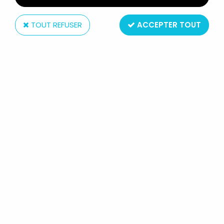
TOUT REFUSER
ACCEPTER TOUT
Bully
BLANCHE NEIGE - FIGURINE PVC
BULLY 1982 - LE NAIN PROF