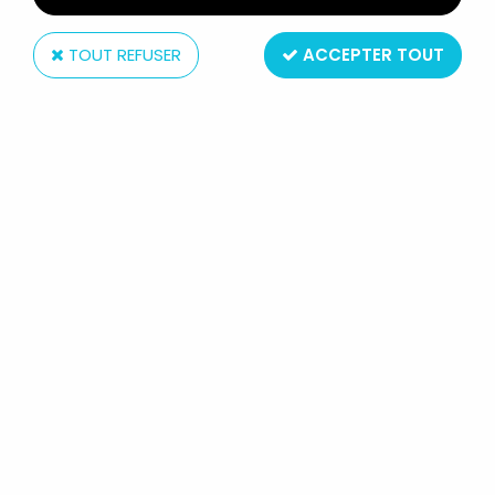
TOUT REFUSER
ACCEPTER TOUT
Jim
BLANCHE NEIGE - MINI FIGURINE
PORTE-CLÉS JIM - LE NAIN
ATCHOUM