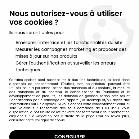
Lulu Berlu, la référence dans l'univers du jouet vintage en
France - Vente à l'international
Nous autorisez-vous à utiliser
vos cookies ?
0
Ils nous seront utiles pour :
Améliorer l'interface et les fonctionnalités du site
Mesurer les campagnes marketing et proposer des
Accueil
>
Blanche neige
>
Blanche neige - Mini figurine Porte-
clés Jim - Le nain Atchoum
mises à jour sur nos produits
Gérer l'authentification et surveiller les erreurs
techniques
Certains cookies sont nécessaires à des fins techniques, ils sont donc
dispensés de consentement. D'autres, non obligatoires, peuvent être
utilisés pour la personnalisation des annonces et du contenu, la mesure
des annonces et du contenu, la connaissance de l'audience et le
développement de produits, les données de géolocalisation précises et
l'identification par le balayage de l'appareil, le stockage et/ou l'accès aux
informations sur un appareil. Si vous donnez votre consentement, celui-ci
sera valable sur l’ensemble des sous-domaines de Lulu Berlu. Vous
disposez de la possibilité de retirer votre consentement à tout moment en
cliquant sur le widget en bas à droite de la page. Pour en savoir plus,
consulter notre politique de cookie.
CONFIGURER