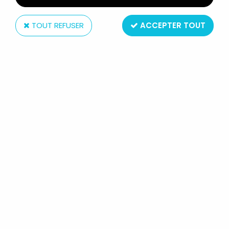
TOUT REFUSER
ACCEPTER TOUT
Toy Biz
BLUES BROTHERS 2000 - ELWOOD &
MACK - FIGURINES 30CM TOYBIZ