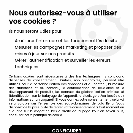
Lulu Berlu, la référence dans l'univers du jouet vintage en
France - Vente à l'international
Nous autorisez-vous à utiliser
vos cookies ?
0
Ils nous seront utiles pour :
Améliorer l'interface et les fonctionnalités du site
Mesurer les campagnes marketing et proposer des
Accueil
>
Blues Brothers (Les)
>
Blues Brothers 2000 - Elwood &
Mack - Figurines 30cm Toybiz
mises à jour sur nos produits
Gérer l'authentification et surveiller les erreurs
techniques
Certains cookies sont nécessaires à des fins techniques, ils sont donc
dispensés de consentement. D'autres, non obligatoires, peuvent être
utilisés pour la personnalisation des annonces et du contenu, la mesure
des annonces et du contenu, la connaissance de l'audience et le
développement de produits, les données de géolocalisation précises et
l'identification par le balayage de l'appareil, le stockage et/ou l'accès aux
informations sur un appareil. Si vous donnez votre consentement, celui-ci
sera valable sur l’ensemble des sous-domaines de Lulu Berlu. Vous
disposez de la possibilité de retirer votre consentement à tout moment en
cliquant sur le widget en bas à droite de la page. Pour en savoir plus,
consulter notre politique de cookie.
CONFIGURER