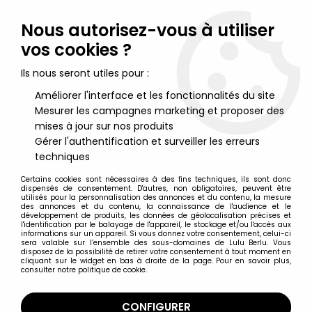
Lulu Berlu, la référence dans l'univers du jouet vintage en
France - Vente à l'international
Nous autorisez-vous à utiliser
vos cookies ?
0
Ils nous seront utiles pour :
Améliorer l'interface et les fonctionnalités du site
Mesurer les campagnes marketing et proposer des
Accueil
>
Bob l'Eponge
>
Bob l'Eponge - NobleToys - Figurine
flexible - SpongeBob Squarepants (Bob l'Eponge)
mises à jour sur nos produits
Gérer l'authentification et surveiller les erreurs
techniques
Certains cookies sont nécessaires à des fins techniques, ils sont donc
dispensés de consentement. D'autres, non obligatoires, peuvent être
utilisés pour la personnalisation des annonces et du contenu, la mesure
des annonces et du contenu, la connaissance de l'audience et le
développement de produits, les données de géolocalisation précises et
l'identification par le balayage de l'appareil, le stockage et/ou l'accès aux
informations sur un appareil. Si vous donnez votre consentement, celui-ci
sera valable sur l’ensemble des sous-domaines de Lulu Berlu. Vous
disposez de la possibilité de retirer votre consentement à tout moment en
cliquant sur le widget en bas à droite de la page. Pour en savoir plus,
consulter notre politique de cookie.
CONFIGURER