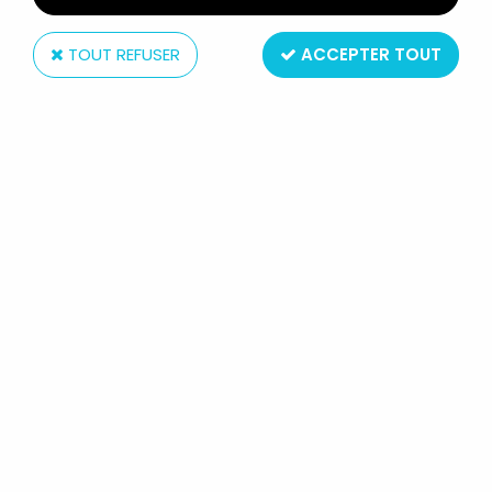
TOUT REFUSER
ACCEPTER TOUT
The Noble Collection
BOB L'EPONGE - NOBLETOYS -
FIGURINE FLEXIBLE - SPONGEBOB
SQUAREPANTS (BOB L'EPONGE)