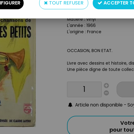
FIGURER
TOUT REFUSER
ACCEPTER T
Type : Disque
Taille : 17,5cm, 45T
Matière : Vinyl
L'année : 1966
L'origine : France
OCCASION, BON ETAT.
Livre avec dessins et histoire, 
Une pièce digne de toute collect
Article non disponible - S
Votr
pour to