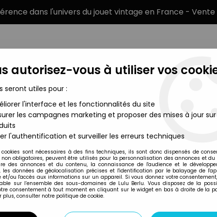
éférence dans l'univers du jouet vintage en France - Vente 
s autorisez-vous à utiliser vos cookie
s seront utiles pour :
liorer l'interface et les fonctionnalités du site
MARQUES
TYPE DE PRODUIT
PRÉCOMM
urer les campagnes marketing et proposer des mises à jour sur
duits
dising
>
Bonne Nuit les Petits - Livre-disque 45T - Les nouvelles
er l'authentification et surveiller les erreurs techniques
Philips
 cookies sont nécessaires à des fins techniques, ils sont donc dispensés de cons
, non obligatoires, peuvent être utilisés pour la personnalisation des annonces et du
BONNE NUIT LES PE
re des annonces et du contenu, la connaissance de l'audience et le développ
, les données de géolocalisation précises et l'identification par le balayage de l'app
NOUVELLES CHAN
 et/ou l'accès aux informations sur un appareil. Si vous donnez votre consentement,
lable sur l’ensemble des sous-domaines de Lulu Berlu. Vous disposez de la possib
votre consentement à tout moment en cliquant sur le widget en bas à droite de la p
 plus, consulter notre politique de cookie.
Réf. :
REF6467