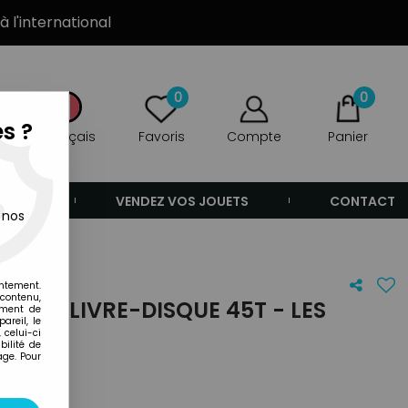
à l'international
0
0
s ?
Français
Favoris
Compte
Panier
ANDE
VENDEZ VOS JOUETS
CONTACT
 nos
 chansons
entement.
 contenu,
TITS - LIVRE-DISQUE 45T - LES
ement de
areil, le
SONS
 celui-ci
ilité de
age. Pour