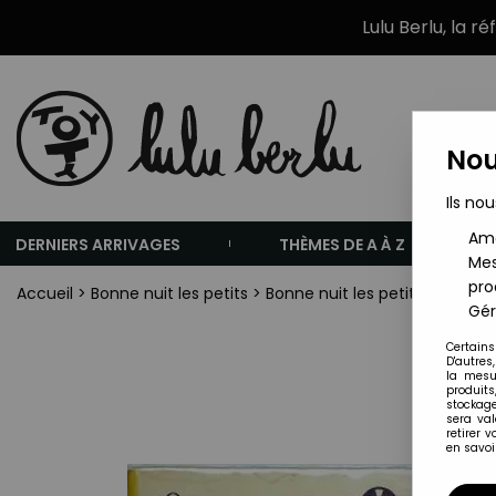
Lulu Berlu, la r
Nou
Ils nou
Amé
DERNIERS ARRIVAGES
THÈMES DE A À Z
Mes
pro
Accueil
>
Bonne nuit les petits
>
Bonne nuit les petits Merchan
Gér
Certains
D'autres
la mesu
produits
stockage
sera va
retirer 
en savoir