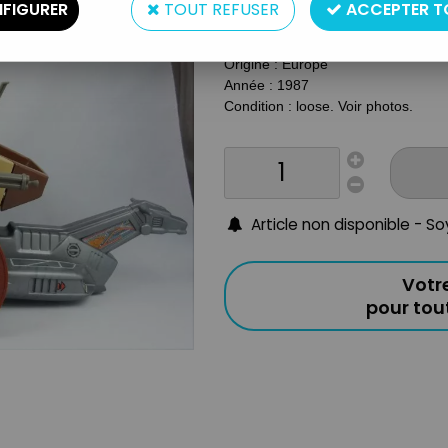
Type : vehicule
FIGURER
TOUT REFUSER
ACCEPTER T
Matière : plastique
Taille : pour figurines 20cm
Origine : Europe
Année : 1987
Condition : loose. Voir photos.
Article non disponible - S
Votr
pour to