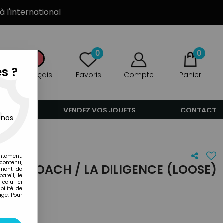
à l'international
0
0
s ?
Français
Favoris
Compte
Panier
ANDE
VENDEZ VOS JOUETS
CONTACT
 nos
entement.
 contenu,
RATOCOACH / LA DILIGENCE (LOOSE)
ement de
areil, le
 celui-ci
ilité de
age. Pour