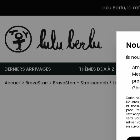
Lulu Berlu, la r
Nou
Ils nou
Amé
DERNIERS ARRIVAGES
THÈMES DE A À Z
Mes
pro
Accueil
>
BraveStarr
>
BraveStarr - Stratocoach / La Diligence
Gér
Certains
D'autres
la mesu
produits
stockage
sera va
retirer 
en savoir