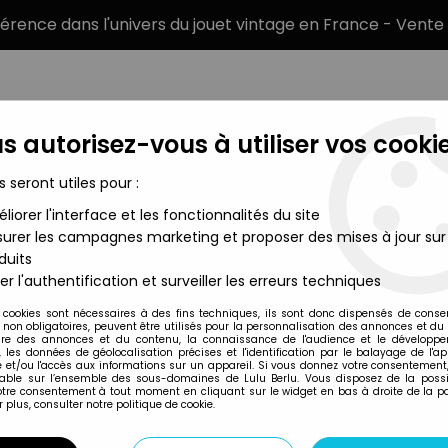
éférence dans l'univers du jouet vintage en France - Vente 
s autorisez-vous à utiliser vos cookie
s seront utiles pour :
liorer l'interface et les fonctionnalités du site
MARQUES
TYPE DE PRODUIT
PRÉCOMM
urer les campagnes marketing et proposer des mises à jour sur
duits
 (loose) - Mattel
er l'authentification et surveiller les erreurs techniques
Mattel
 cookies sont nécessaires à des fins techniques, ils sont donc dispensés de cons
, non obligatoires, peuvent être utilisés pour la personnalisation des annonces et du
BRAVESTARR - ST
re des annonces et du contenu, la connaissance de l'audience et le développ
, les données de géolocalisation précises et l'identification par le balayage de l'app
- MATTEL
 et/ou l'accès aux informations sur un appareil. Si vous donnez votre consentement,
lable sur l’ensemble des sous-domaines de Lulu Berlu. Vous disposez de la possib
votre consentement à tout moment en cliquant sur le widget en bas à droite de la p
 plus, consulter notre politique de cookie.
Réf. :
REF30397